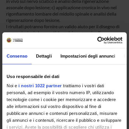
in vivo sul nervo sciatico e analisi della rigenerazione
assonale dopo lesione; c) applicazione cronica in vivo nel
rigonfiamento lombare del midollo spinale e analisi della
rigenerazione dopo lesione.
I rirultati potranno fornire un valido aiuto per il disegno di
nuove strategie terapeutiche e dei progressi nella
comprensione dei meccanismi molecolari che stanno alla
base delle normali funzioni neuronali e di alcuni disordini
neurologici.
Consenso
Dettagli
Impostazioni degli annunci
In
Importo complessivo del finanziamento: Euro 80.000
Uso responsabile dei dati
SPONSORS:
Noi e
i nostri 1022 partner
trattiamo i vostri dati
personali, ad esempio il vostro numero IP, utilizzando
Fondazione Cariverona
tecnologie come i cookie per memorizzare e accedere
Funds:
assigned and managed by the department
alle informazioni sul vostro dispositivo al fine di
pubblicare annunci e contenuti personalizzati, misurare
gli annunci e i contenuti, ricercare il pubblico e sviluppare
PROJECT PARTICIPANTS
i servizi. Avete la possibilità di scegliere chi utilizza i