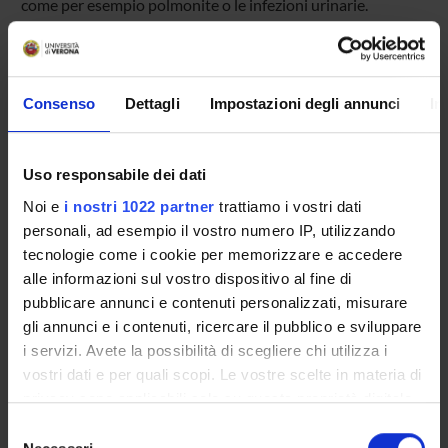
come per esempio polmonite o le infezioni urinarie.
Referente
Consenso
Dettagli
Impostazioni degli annunci
In
Maurizio Rossini
Partecipante
Antonio Carletto
-
Maurizio Rossini
Uso responsabile dei dati
Dipartimento
Noi e
i nostri 1022 partner
trattiamo i vostri dati
Medicina
personali, ad esempio il vostro numero IP, utilizzando
tecnologie come i cookie per memorizzare e accedere
alle informazioni sul vostro dispositivo al fine di
pubblicare annunci e contenuti personalizzati, misurare
gli annunci e i contenuti, ricercare il pubblico e sviluppare
ORGANIZZAZIONE
i servizi. Avete la possibilità di scegliere chi utilizza i
vostri dati e per quali scopi. Le vostre scelte in materia di
GOVERNANCE
privacy sono applicabili solo su questa proprietà digitale
in cui avete effettuato le vostre scelte. È possibile
COMMISSIONI
Selezione
modificare o revocare il proprio consenso in qualsiasi