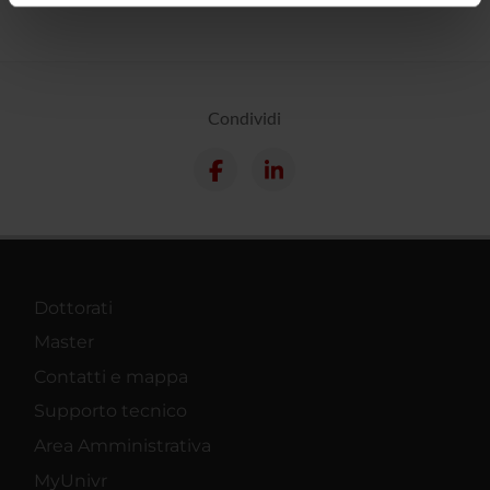
informazioni sul modo in cui utilizzi il nostro sito con i
nostri partner che si occupano di analisi dei dati web,
pubblicità e social media, i quali potrebbero combinarle
con altre informazioni che hai fornito loro o che hanno
Condividi
raccolto dal tuo utilizzo dei loro servizi.
Dottorati
Master
Contatti e mappa
Supporto tecnico
Area Amministrativa
MyUnivr