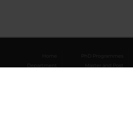
Home
PhD Programmes
Department
Master and Post
Lauream
Research
Contact
Teaching
information
Community
Engagement