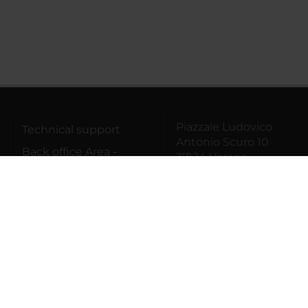
Piazzale Ludovico
Technical support
Antonio Scuro 10
Back office Area -
37124 Verona
dbErw
VAT
number01541040232
MyUnivr
Italian Fiscal
Privacy policy
Code93009870234