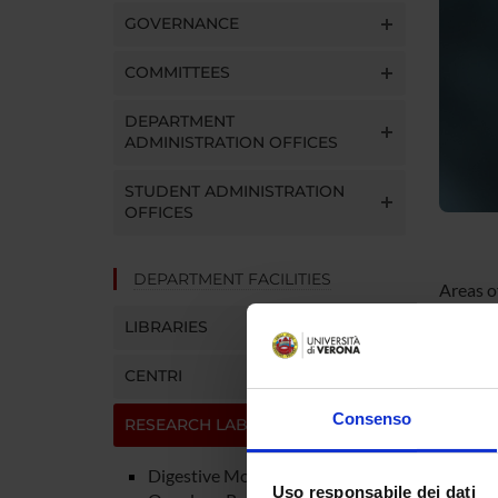
GOVERNANCE
COMMITTEES
DEPARTMENT
ADMINISTRATION OFFICES
STUDENT ADMINISTRATION
OFFICES
DEPARTMENT FACILITIES
Areas o
Epidemi
LIBRARIES
Genotyp
CENTRI
Risk fa
Risk fac
Consenso
RESEARCH LABORATORIES
The lab
Digestive Molecular Clinical
Uso responsabile dei dati