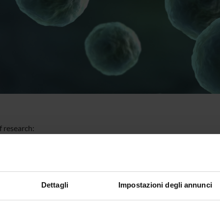
f research:
ology of diabetes and its chronic complications.
e / phenotype of type 2 diabetes at diagnosis.
ctors for diabetes and CVD.
tors of chronic complications of diabetes.
Dettagli
Impostazioni degli annunci
oratory has collaborations with the laboratories of Paediatrics, D