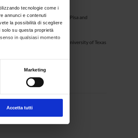
ersity of Verona.
utilizzando tecnologie come i
re annunci e contenuti
 University in Rome, University of Pisa and
vete la possibilità di scegliere
li solo su questa proprietà
consenso in qualsiasi momento
nd (Sweden), Harvard University, University of Texas
alche metro,
Marketing
e specifiche (impronte
ments
ezione dettagli
. Puoi
Accetta tutti
l media e per analizzare il
ostri partner che si occupano
azioni che hai fornito loro o