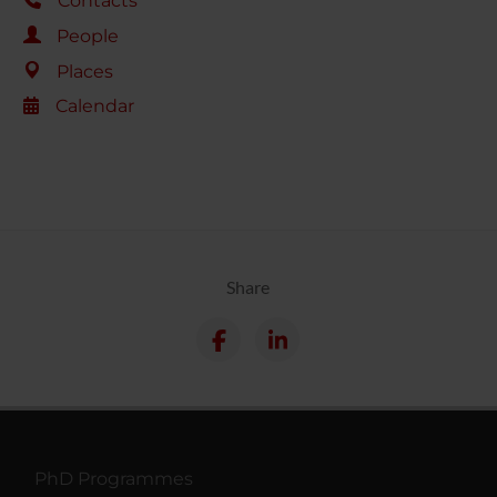
Contacts
People
Places
Calendar
Share
PhD Programmes