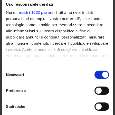
Full Professor
Uso responsabile dei dati
Federica Calzetti
Noi e
i nostri 1022 partner
trattiamo i vostri dati
Technical-administrative staff
personali, ad esempio il vostro numero IP, utilizzando
Marco Antonio Cassatella
tecnologie come i cookie per memorizzare e accedere
Full Professor
alle informazioni sul vostro dispositivo al fine di
pubblicare annunci e contenuti personalizzati, misurare
Sara Gasperini
gli annunci e i contenuti, ricercare il pubblico e sviluppare
Technical-administrative staff
i servizi. Avete la possibilità di scegliere chi utilizza i
Vincent Le Moigne
vostri dati e per quali scopi. Le vostre scelte in materia di
privacy sono applicabili solo su questa proprietà digitale
Nicola Tamassia
in cui avete effettuato le vostre scelte. È possibile
Associate Professor
Selezione
modificare o revocare il proprio consenso in qualsiasi
Necessari
del
Floriana Zanderigo
momento dalla Dichiarazione sui cookie o facendo clic
consenso
sull'icona di attivazione della privacy.
Preferenze
SECTIONS
Con il tuo consenso, vorremmo anche:
raccogliere informazioni sulla tua posizione
Statistiche
General Pathology Section
geografica, con un'approssimazione di qualche