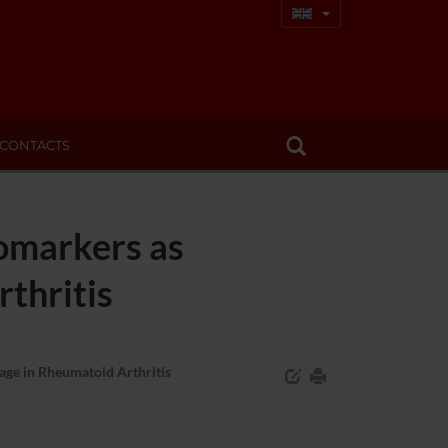
CONTACTS
omarkers as
thritis
age in Rheumatoid Arthritis