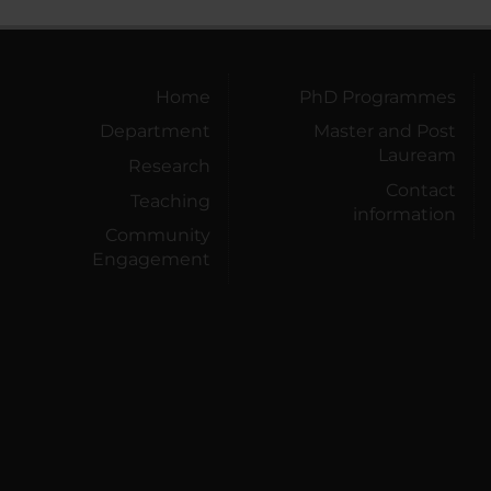
Home
PhD Programmes
Department
Master and Post
Lauream
Research
Contact
Teaching
information
Community
Engagement