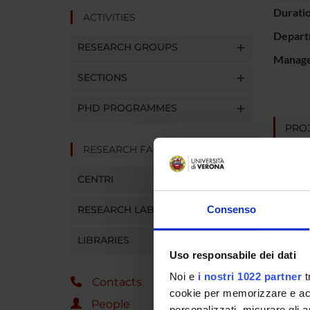
Durati
ACTIVITIES
Depart
RESEARCH GROUPS
Manager
SECTIONS
PHD PROGRAMMES
PROJ
RESEARCH FACILITIES
Silvan
CENTRI
RESEARCH LABORATORIES
Consenso
RESEA
LIBRARIES
Rheum
Uso responsabile dei dati
Rheum
Noi e
i nostri 1022 partner
t
Contacts
cookie per memorizzare e acce
People
personalizzati, misurare gli an