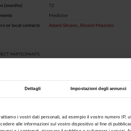
on (months)
72
ments
Medicine
s or local contacts
Adami Silvano
,
Rossini Maurizio
ECT PARTICIPANTS
o Adami
Maurizio
Dettagli
Impostazioni degli annunci
RCH AREAS INVOLVED IN THE PROJECT
atology (DM)
atology (DNBM)
rattiamo i vostri dati personali, ad esempio il vostro numero IP, 
dere alle informazioni sul vostro dispositivo al fine di pubblica
nunci e i contenuti, ricercare il pubblico e sviluppare i servizi. A