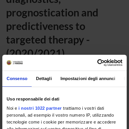
prognostication and
predictiveness to
targeted therapy -
(2020/2021)
Home
Didattica
Seminari
Consenso
Dettagli
Impostazioni degli annunci
In
Non è stato trovato alcun seminario relativo
all'insegnamento Fluorescence in situ hybridization
Uso responsabile dei dati
analysis (FISH) in cancer diagnostics, prognostication and
Noi e
i nostri 1022 partner
trattiamo i vostri dati
predictiveness to targeted therapy .
personali, ad esempio il vostro numero IP, utilizzando
tecnologie come i cookie per memorizzare e accedere
alle informazioni sul vostro dispositivo al fine di