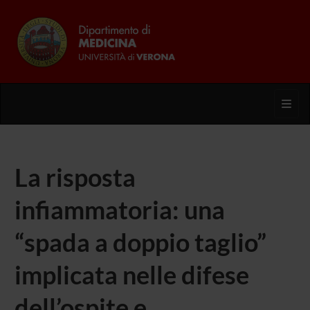
Toggl
La risposta
infiammatoria: una
“spada a doppio taglio”
implicata nelle difese
dell’ospite e