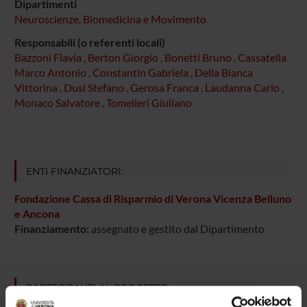
Dipartimenti
Neuroscienze, Biomedicina e Movimento
Responsabili (o referenti locali)
Bazzoni Flavia
,
Berton Giorgio
,
Bonetti Bruno
,
Cassatella
Marco Antonio
,
Constantin Gabriela
,
Della Bianca
Vittorina
,
Dusi Stefano
,
Gerosa Franca
,
Laudanna Carlo
,
Monaco Salvatore
,
Tomelleri Giuliano
ENTI FINANZIATORI:
Fondazione Cassa di Risparmio di Verona Vicenza Belluno
e Ancona
Finanziamento:
assegnato e gestito dal Dipartimento
PARTECIPANTI AL PROGETTO