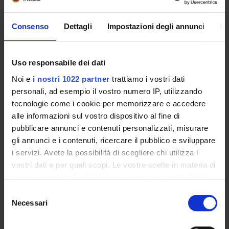
Flavia Bazzoni
Professore ordinario
Consenso
Dettagli
Impostazioni degli annunci
In
Giorgio Berton
Bruno Bonetti
Uso responsabile dei dati
Marco Antonio Cassatella
Noi e
i nostri 1022 partner
trattiamo i vostri dati
Professore ordinario
personali, ad esempio il vostro numero IP, utilizzando
Gabriela Constantin
tecnologie come i cookie per memorizzare e accedere
Professore ordinario
alle informazioni sul vostro dispositivo al fine di
Vittorina Della Bianca
pubblicare annunci e contenuti personalizzati, misurare
Cultore della materia
gli annunci e i contenuti, ricercare il pubblico e sviluppare
i servizi. Avete la possibilità di scegliere chi utilizza i
Stefano Dusi
vostri dati e per quali scopi. Le vostre scelte in materia di
Franca Gerosa
privacy sono applicabili solo su questa proprietà digitale
in cui avete effettuato le vostre scelte. È possibile
Selezione
Carlo Laudanna
modificare o revocare il proprio consenso in qualsiasi
Necessari
del
Professore ordinario
momento dalla Dichiarazione sui cookie o facendo clic
consenso
Salvatore Monaco
sull'icona di attivazione della privacy.