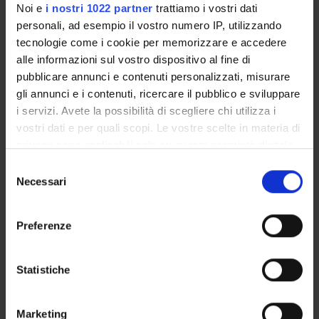
Noi e
i nostri 1022 partner
trattiamo i vostri dati
Giorgio Berton
personali, ad esempio il vostro numero IP, utilizzando
Gabriela Constantin
tecnologie come i cookie per memorizzare e accedere
Professore ordinario
alle informazioni sul vostro dispositivo al fine di
pubblicare annunci e contenuti personalizzati, misurare
Carlo Laudanna
gli annunci e i contenuti, ricercare il pubblico e sviluppare
Professore ordinario
i servizi. Avete la possibilità di scegliere chi utilizza i
vostri dati e per quali scopi. Le vostre scelte in materia di
privacy sono applicabili solo su questa proprietà digitale
AREE DI RICERCA COINVOLTE DAL PROGETTO
in cui avete effettuato le vostre scelte. È possibile
Selezione
modificare o revocare il proprio consenso in qualsiasi
Necessari
Immunology (DM)
del
momento dalla Dichiarazione sui cookie o facendo clic
consenso
Immunology (DNBM) (DNBM)
sull'icona di attivazione della privacy.
Preferenze
Immunology (DPD)
Con il tuo consenso, vorremmo anche:
Microscopy
raccogliere informazioni sulla tua posizione
Statistiche
geografica, con un'approssimazione di qualche
Pathology (DBT)
metro,
Marketing
Identificare il tuo dispositivo, scansionandolo