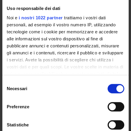
lines, cells from chronic myeloid leukemia (CML) patients
and tumor cell lines.
Uso responsabile dei dati
Noi e
i nostri 1022 partner
trattiamo i vostri dati
personali, ad esempio il vostro numero IP, utilizzando
ENTI FINANZIATORI:
tecnologie come i cookie per memorizzare e accedere
alle informazioni sul vostro dispositivo al fine di
Finanziamento:
assegnato e gestito dal Dipartimento
pubblicare annunci e contenuti personalizzati, misurare
gli annunci e i contenuti, ricercare il pubblico e sviluppare
i servizi. Avete la possibilità di scegliere chi utilizza i
PARTECIPANTI AL PROGETTO
vostri dati e per quali scopi. Le vostre scelte in materia di
privacy sono applicabili solo su questa proprietà digitale
Anna Baruzzi
in cui avete effettuato le vostre scelte. È possibile
Selezione
modificare o revocare il proprio consenso in qualsiasi
Necessari
Giorgio Berton
del
momento dalla Dichiarazione sui cookie o facendo clic
consenso
sull'icona di attivazione della privacy.
Preferenze
SEZIONI
Con il tuo consenso, vorremmo anche:
Patologia Generale
raccogliere informazioni sulla tua posizione
Statistiche