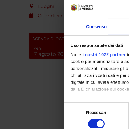
Luoghi
PART
Calendario
Giusepp
Consenso
Elisabe
AGENDA DI OGGI
Uso responsabile dei dati
Giovann
ven
7 agosto 2026
Noi e
i nostri 1022 partner
t
cookie per memorizzare e acce
personalizzati, misurare gli an
COLL
chi utilizza i vostri dati e pe
digitale in cui avete effettua
Gianfel
dalla Dichiarazione sui cookie
Con il tuo consenso, vorrem
Selezione
raccogliere informazi
Necessari
del
Paul D
Identificare il tuo di
consenso
digitali).