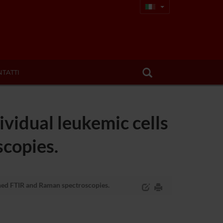
TATTI
ividual leukemic cells
copies.
ined FTIR and Raman spectroscopies.