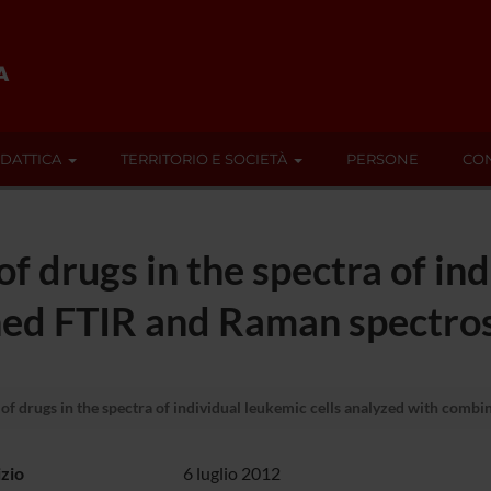
IDATTICA
TERRITORIO E SOCIETÀ
PERSONE
CON
f drugs in the spectra of ind
ed FTIR and Raman spectros
 of drugs in the spectra of individual leukemic cells analyzed with comb
izio
6 luglio 2012