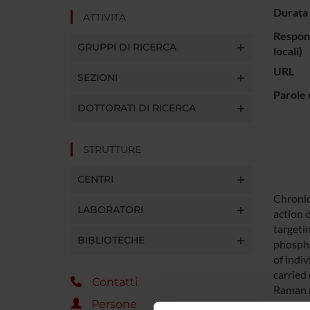
Durata 
ATTIVITÀ
Respons
GRUPPI DI RICERCA
locali)
URL
SEZIONI
Parole 
DOTTORATI DI RICERCA
STRUTTURE
CENTRI
Chronic
LABORATORI
action 
targeti
BIBLIOTECHE
phospha
of indiv
carried 
Contatti
Raman r
Persone