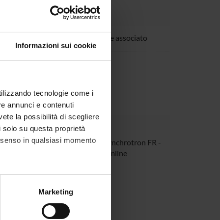
Sorio
Professore associato
Informazioni sui cookie
ezzalini
utilizzando tecnologie come i
re annunci e contenuti
vete la possibilità di scegliere
li solo su questa proprietà
consenso in qualsiasi momento
he Sandt
SOLEIL Synchrotron FR -
SMIS beamline
alche metro,
Marketing
e specifiche (impronte