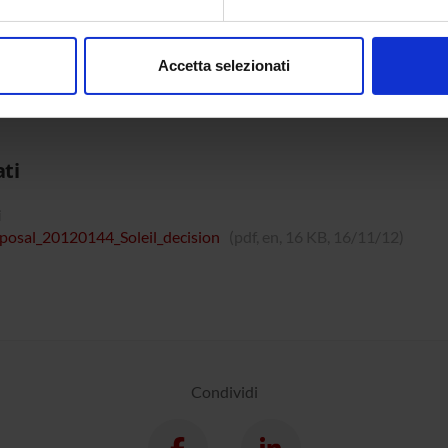
aborati i tuoi dati personali e imposta le tue preferenze nella
s
consenso in qualsiasi momento dalla Dichiarazione sui cookie.
NI
Accetta selezionati
nalizzare contenuti ed annunci, per fornire funzionalità dei socia
gia Generale
inoltre informazioni sul modo in cui utilizzi il nostro sito con i n
icità e social media, i quali potrebbero combinarle con altre inform
lizzo dei loro servizi.
ati
i
posal_20120144_Soleil_decision
(pdf, en, 16 KB, 16/11/12)
Condividi