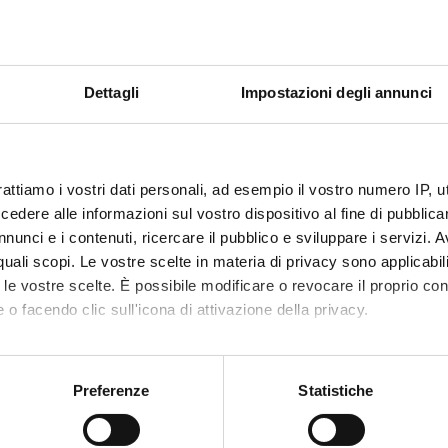
ECIPANTI AL PROGETTO
e Bellisola
Claudio 
Dettagli
Impostazioni degli annunci
tta Moratti
Marzia V
ino Silvestri
rattiamo i vostri dati personali, ad esempio il vostro numero IP, 
dere alle informazioni sul vostro dispositivo al fine di pubblica
nunci e i contenuti, ricercare il pubblico e sviluppare i servizi. A
ABORATORI ESTERNI
r quali scopi. Le vostre scelte in materia di privacy sono applicabi
to le vostre scelte. È possibile modificare o revocare il proprio 
ice Cinque
Diamond Light Source -
Christop
 o facendo clic sull'icona di attivazione della privacy.
UK B22 IR beamlline
Principal Beamline
Sientist
mo anche:
oni sulla tua posizione geografica, con un'approssimazione di qu
Preferenze
Statistiche
umas
SOLEIL Synchrotron FR -
spositivo, scansionandolo attivamente alla ricerca di caratteristich
SMIS beamline