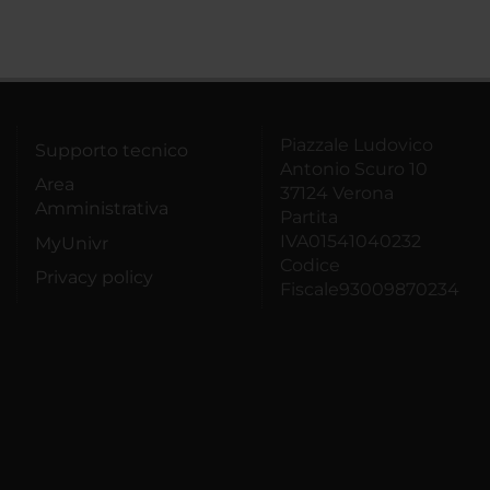
Piazzale Ludovico
Supporto tecnico
Antonio Scuro 10
Area
37124 Verona
Amministrativa
Partita
IVA01541040232
MyUnivr
Codice
Privacy policy
Fiscale93009870234