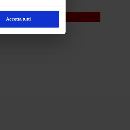
ezione dettagli
. Puoi
Accetta tutti
l media e per analizzare il
ostri partner che si occupano
azioni che hai fornito loro o