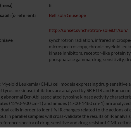
(mesi)
8
abili (o referenti
Bellisola Giuseppe
http://sunset.synchrotron-soleil.fr/sun/
chiave
synchrotron radiation, infrared microsp
microspectroscopy, chronic myeloid leuk
kinase inhibitors, receptor-like protein t
phosphatase gamma, drug-sensitivity, dr
 Myeloid Leukemia (CML) cell models expressing drug-sensitive a
of tyrosine kinase inhibitors are analyzed by SR FTIR and Raman mi
ng abnormal Bcr-Abl associated tyrosine kinase activity characteriz
tes (1290-900 cm-1) and amides (1700-1480 cm-1) ara analyzed 
idual cells in order to identify IR changes related to the actions o
out in parallel samples will cross-validate the results of IR analy
eference spectra of drug-sensitive and drug resistant CML cell mo