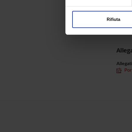
Approfondisci come vengono el
modificare o ritirare il tuo 
SEZIO
Rifiuta
Utilizziamo i cookie per perso
Patolo
nostro traffico. Condividiamo 
di analisi dei dati web, pubbl
che hanno raccolto dal tuo uti
Alleg
Allegat
Por