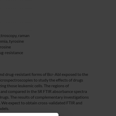
ectroscopy, raman
emia, tyrosine
yrosine
ug-resistance
nd drug-resistant forms of Bcr-Abl exposed to the
crospectroscopies to study the effects of drugs
ing those leukemic cells. The regions of
and compared in the SR FTIR absorbance spectra
f drugs. The results of complementary investigations
sis. We expect to obtain cross-validated FTIR and
dels.