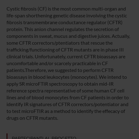
Cystic fibrosis (CF) is the most common multi-organ and
life-span shorthening genetic disease involving the cystic
fibrosis transmembrane conductance regulator (CFTR)
protein. This anion channel regulates the secretion of
components in sweat, mucus and digestive juices. Actually,
some CFTR correctors/ptentiators that rescue the
trafficking/functioning of CFTR mutants are in phase III
clinical trials. Unfortunately, current CFTR bioassays are
uncomfortable and/or scarcely practicable in CF
patients.Therefore, we suggested to perform CFTR
bioassays in blood leukocytes (monocytes). We intend to
apply SR microFTIR spectroscopy to obtain mid-IR
reference spectra representative of some human CF cell
lines and of blood monocytes from CF patients in order to
identify IR signatures of CFTR correctors/potentiator and
to test microFTIR as a method to identify the effecacy of
drugs on CFTR mutants.
PARTECIPANTI AL PROGETTO