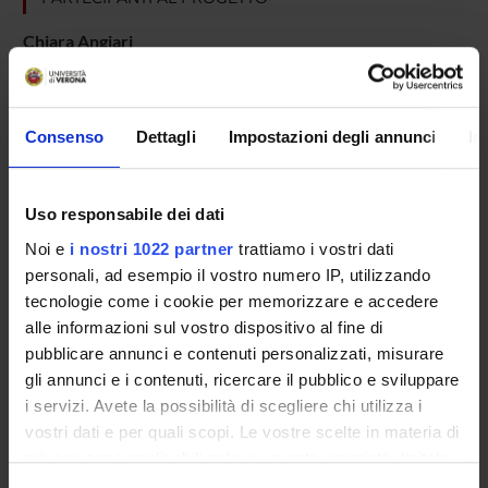
Chiara Angiari
Giuseppe Bellisola
Jan Evert Johansson
Consenso
Dettagli
Impostazioni degli annunci
In
Paola Maria Melotti
Elisabetta Moratti
Uso responsabile dei dati
Claudio Sorio
Noi e
i nostri 1022 partner
trattiamo i vostri dati
Professore associato
personali, ad esempio il vostro numero IP, utilizzando
Genny Verze'
tecnologie come i cookie per memorizzare e accedere
alle informazioni sul vostro dispositivo al fine di
pubblicare annunci e contenuti personalizzati, misurare
gli annunci e i contenuti, ricercare il pubblico e sviluppare
COLLABORATORI ESTERNI
i servizi. Avete la possibilità di scegliere chi utilizza i
vostri dati e per quali scopi. Le vostre scelte in materia di
Gianfelice Cinque
Diamond Light Source - UK B22 IR beamlline Principal
privacy sono applicabili solo su questa proprietà digitale
Beamline Sientist
in cui avete effettuato le vostre scelte. È possibile