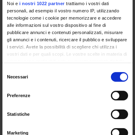
Noi e
i nostri 1022 partner
trattiamo i vostri dati
Giorgio Berton
personali, ad esempio il vostro numero IP, utilizzando
Gabriela Constantin
tecnologie come i cookie per memorizzare e accedere
Professore ordinario
alle informazioni sul vostro dispositivo al fine di
pubblicare annunci e contenuti personalizzati, misurare
Carlo Laudanna
gli annunci e i contenuti, ricercare il pubblico e sviluppare
Professore ordinario
i servizi. Avete la possibilità di scegliere chi utilizza i
vostri dati e per quali scopi. Le vostre scelte in materia di
privacy sono applicabili solo su questa proprietà digitale
AREE DI RICERCA COINVOLTE DAL PROGETTO
in cui avete effettuato le vostre scelte. È possibile
Selezione
modificare o revocare il proprio consenso in qualsiasi
Necessari
Immunology (DM)
del
momento dalla Dichiarazione sui cookie o facendo clic
consenso
Immunology (DNBM) (DNBM)
sull'icona di attivazione della privacy.
Preferenze
Immunology (DPD)
Con il tuo consenso, vorremmo anche:
Microscopy
raccogliere informazioni sulla tua posizione
Statistiche
geografica, con un'approssimazione di qualche
Pathology (DBT)
metro,
Marketing
Identificare il tuo dispositivo, scansionandolo