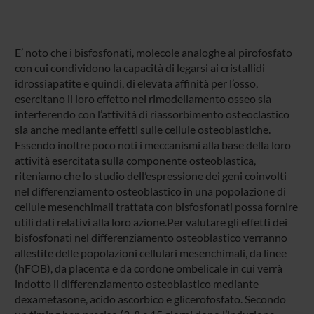
E’ noto che i bisfosfonati, molecole analoghe al pirofosfato
con cui condividono la capacità di legarsi ai cristallidi
idrossiapatite e quindi, di elevata affinità per l’osso,
esercitano il loro effetto nel rimodellamento osseo sia
interferendo con l’attività di riassorbimento osteoclastico
sia anche mediante effetti sulle cellule osteoblastiche.
Essendo inoltre poco noti i meccanismi alla base della loro
attività esercitata sulla componente osteoblastica,
riteniamo che lo studio dell’espressione dei geni coinvolti
nel differenziamento osteoblastico in una popolazione di
cellule mesenchimali trattata con bisfosfonati possa fornire
utili dati relativi alla loro azione.Per valutare gli effetti dei
bisfosfonati nel differenziamento osteoblastico verranno
allestite delle popolazioni cellulari mesenchimali, da linee
(hFOB), da placenta e da cordone ombelicale in cui verrà
indotto il differenziamento osteoblastico mediante
dexametasone, acido ascorbico e glicerofosfato. Secondo