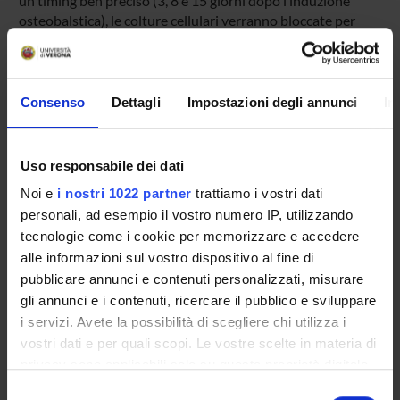
un timing ben preciso (3, 8 e 15 giorni dopo l’induzione
osteobalstica), le colture cellulari verranno bloccate per
l’analisi di espressione relativa ai geni Runx2, osterix,
osteonectina, osteopontina e COLIA1. Tale studio verrà
eseguito mediante estrazione di RNA, retrotrascrizione con
esameri random, ed amplificazione mediante RT Real Time
Consenso
Dettagli
Impostazioni degli annunci
In
PCR. In particolare, l’espressione genica quantitative verrà
eseguita con l’utilizzo di sonde Taqman. I dati ottenuti
verranno quindi elaborati, dopo normalizzazione con un
Uso responsabile dei dati
gene housekeeping, mediante Ct method per analizzare
Noi e
i nostri 1022 partner
trattiamo i vostri dati
il l’espressione relativa (fold expression differences) ad un
personali, ad esempio il vostro numero IP, utilizzando
calibratore (controllo senza trattamento).
tecnologie come i cookie per memorizzare e accedere
alle informazioni sul vostro dispositivo al fine di
ENTI FINANZIATORI:
pubblicare annunci e contenuti personalizzati, misurare
gli annunci e i contenuti, ricercare il pubblico e sviluppare
Novartis
i servizi. Avete la possibilità di scegliere chi utilizza i
Finanziamento:
assegnato e gestito dal Dipartimento
vostri dati e per quali scopi. Le vostre scelte in materia di
privacy sono applicabili solo su questa proprietà digitale
in cui avete effettuato le vostre scelte. È possibile
Selezione