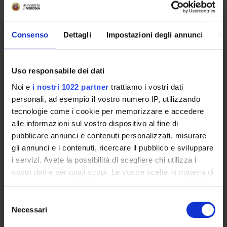
SERVIZI DI SEGRETERIA STUDENTI
Consenso
Dettagli
Impostazioni degli annunci
In
STRUTTURE DEL DIPARTIMENTO
BIBLIOTECHE
Uso responsabile dei dati
Noi e
i nostri 1022 partner
trattiamo i vostri dati
CENTRI
personali, ad esempio il vostro numero IP, utilizzando
LABORATORI
tecnologie come i cookie per memorizzare e accedere
alle informazioni sul vostro dispositivo al fine di
pubblicare annunci e contenuti personalizzati, misurare
Contatti
gli annunci e i contenuti, ricercare il pubblico e sviluppare
Persone
i servizi. Avete la possibilità di scegliere chi utilizza i
Luoghi
vostri dati e per quali scopi. Le vostre scelte in materia di
Calendario
privacy sono applicabili solo su questa proprietà digitale
in cui avete effettuato le vostre scelte. È possibile
Selezione
modificare o revocare il proprio consenso in qualsiasi
Necessari
del
momento dalla Dichiarazione sui cookie o facendo clic
consenso