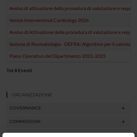
Avviso di attivazione della procedura di valutazione e requi
Venice Intervenional Cardiology 2026
Avviso di Attivazione della procedura di valutazione e requis
Sezione di Reumatologia - DEFRA: Algoritmo per il calcolo del
Piano Operativo del Dipartimento 2023-2025
Tot 8 Eventi
ORGANIZZAZIONE
GOVERNANCE
COMMISSIONI
UFFICI E STRUTTURE DI SERVIZIO