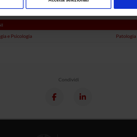
 Laperchia
nalizzare contenuti ed annunci, per fornire funzionalità dei socia
inoltre informazioni sul modo in cui utilizzi il nostro sito con i n
icità e social media, i quali potrebbero combinarle con altre inform
NI
lizzo dei loro servizi.
ogia e Psicologia
Patologia
Condividi