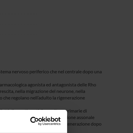
 sistema nervoso periferico che nel centrale dopo una
tà farmacologica agonista ed antagonista delle Rho
escita, nella migrazione del neurone, nella
o che regolano nell’adulto la rigenerazione
ffetti di questi peptidi su colture primarie di
o sciatico e analisi della rigenerazione assonale
l midollo spinale e analisi della rigenerazione dopo