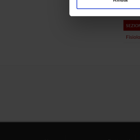
Claudia
Utilizziamo i cookie per perso
nostro traffico. Condividiamo 
di analisi dei dati web, pubbl
SEZIO
che hanno raccolto dal tuo uti
Fisiol