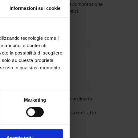
gie terapeutiche e dei progressi nella comprensione
Informazioni sui cookie
nali e di alcuni disordini neurologici.
utilizzando tecnologie come i
re annunci e contenuti
vete la possibilità di scegliere
Dipartimento
li solo su questa proprietà
consenso in qualsiasi momento
audanna
Professore ordinario
alche metro,
Marketing
e specifiche (impronte
renzetto
Professore a contratto
ezione dettagli
. Puoi
Montresor
Borsista
Accetta tutti