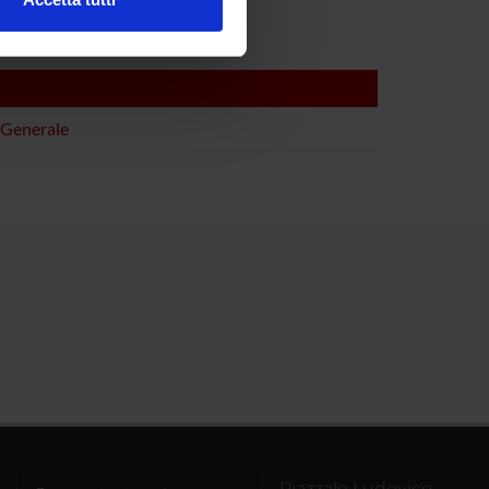
l media e per analizzare il
ostri partner che si occupano
azioni che hai fornito loro o
 Generale
Piazzale Ludovico