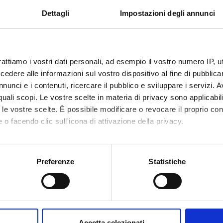
ati potranno fornire un valido aiuto per il disegno di nuove strate
Dettagli
Impostazioni degli annunci
anismi molecolari che stanno alla base delle normali funzioni neuro
 complessivo del finanziamento: Euro 80.000
rattiamo i vostri dati personali, ad esempio il vostro numero IP, 
 FINANZIATORI:
dere alle informazioni sul vostro dispositivo al fine di pubblica
nunci e i contenuti, ricercare il pubblico e sviluppare i servizi. A
ione Cariverona
Finanziamento:
assegnato e gestito dal 
r quali scopi. Le vostre scelte in materia di privacy sono applicabi
to le vostre scelte. È possibile modificare o revocare il proprio 
 o facendo clic sull'icona di attivazione della privacy.
ECIPANTI AL PROGETTO
mo anche:
Bolomini Vittori
Carlo L
oni sulla tua posizione geografica, con un'approssimazione di qu
Preferenze
Statistiche
spositivo, scansionandolo attivamente alla ricerca di caratteristich
osario Buffelli
Professore ordinario
Erika Lo
aborati i tuoi dati personali e imposta le tue preferenze nella
s
 Ettorre
Alessio 
consenso in qualsiasi momento dalla Dichiarazione sui cookie.
Accetta selezionati