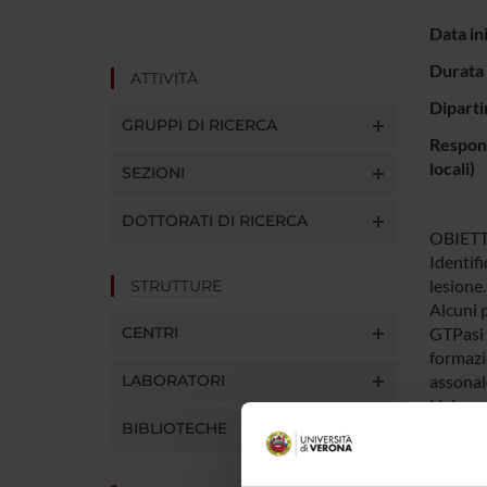
Data in
Durata 
ATTIVITÀ
Diparti
GRUPPI DI RICERCA
Respons
locali)
SEZIONI
DOTTORATI DI RICERCA
OBIETT
Identifi
lesione.
STRUTTURE
Alcuni p
CENTRI
GTPasi 
formazi
LABORATORI
assonale
Nel pres
BIBLIOTECHE
neuroni 
dopo le
lesione.