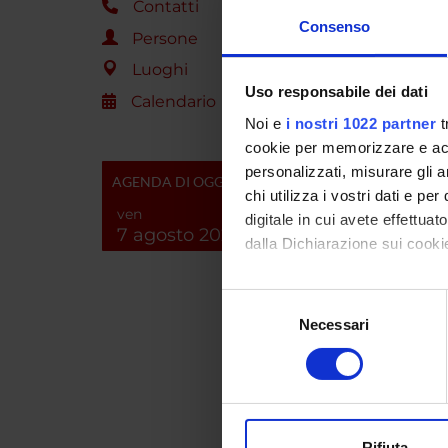
Contatti
I rirult
Consenso
dei mecc
Persone
Luoghi
Importo
Uso responsabile dei dati
Calendario
Noi e
i nostri 1022 partner
t
ENTI
cookie per memorizzare e acce
personalizzati, misurare gli an
AGENDA DI OGGI
Fondaz
chi utilizza i vostri dati e pe
ven
digitale in cui avete effettua
7 agosto 2026
dalla Dichiarazione sui cookie
PART
Con il tuo consenso, vorrem
Selezione
Matteo 
raccogliere informazi
Necessari
del
Identificare il tuo di
consenso
Mario R
digitali).
Approfondisci come vengono el
Michele
modificare o ritirare il tuo 
Rifiuta