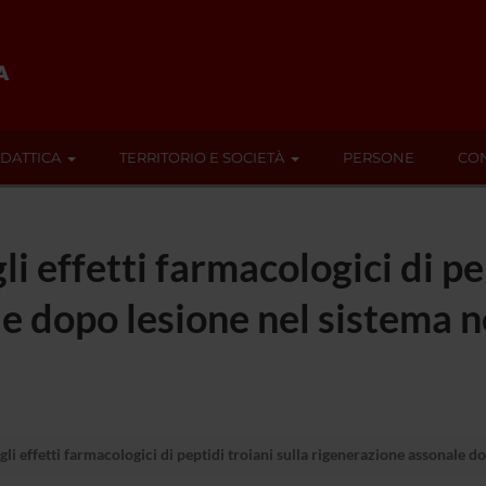
IDATTICA
TERRITORIO E SOCIETÀ
PERSONE
CON
i effetti farmacologici di pep
e dopo lesione nel sistema n
li effetti farmacologici di peptidi troiani sulla rigenerazione assonale do