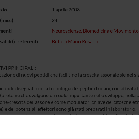
izio
1 aprile 2008
(mesi)
24
menti
Neuroscienze, Biomedicina e Movimento
abili (o referenti
Buffelli Mario Rosario
IVI PRINCIPALI:
cazione di nuovi peptidi che facilitino la crescita assonale sie nel
eptidi, disegnati con la tecnologia dei peptidi troiani, con attivi
(proteine che svolgono un ruolo importante nello sviluppo, nella cr
one/crescita dell’assone e come modulatori chiave del citoscheletr
) e dei potenziali effettori sono già stati preparati in laboratorio.
ente progetto di ricerca si procederà con: a) analisi in vitro degli e
corticali e di motoneuroni; b) applicazione cronica in vivo sul nerv
sione; c) applicazione cronica in vivo nel rigonfiamento lombare de