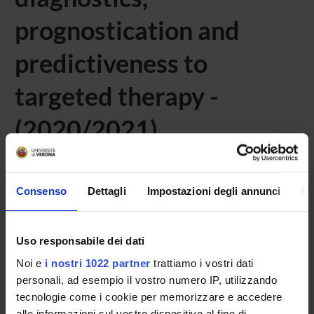
prognostication and
predictiveness to
targeted therapy -
(2020/2021)
Home
Didattica
Seminari
Consenso
Dettagli
Impostazioni degli annunci
In
Non è stato trovato alcun seminario relativo
all'insegnamento Fluorescence in situ hybridization
Uso responsabile dei dati
analysis (FISH) in cancer diagnostics, prognostication and
Noi e
i nostri 1022 partner
trattiamo i vostri dati
predictiveness to targeted therapy .
personali, ad esempio il vostro numero IP, utilizzando
tecnologie come i cookie per memorizzare e accedere
alle informazioni sul vostro dispositivo al fine di