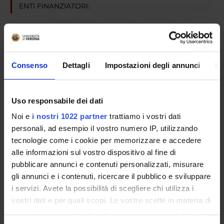
ENTI FINANZIATORI:
A.I.R.C. Associazione Italiana per la Ricerca sul Cancro
Finanziamento:
assegnato e gestito dal Dipartimento
Consenso
Dettagli
Impostazioni degli annunci
In
PARTECIPANTI AL PROGETTO
Giorgio Berton
Uso responsabile dei dati
Noi e
i nostri 1022 partner
trattiamo i vostri dati
personali, ad esempio il vostro numero IP, utilizzando
tecnologie come i cookie per memorizzare e accedere
SEZIONI
alle informazioni sul vostro dispositivo al fine di
Patologia Generale
pubblicare annunci e contenuti personalizzati, misurare
gli annunci e i contenuti, ricercare il pubblico e sviluppare
i servizi. Avete la possibilità di scegliere chi utilizza i
vostri dati e per quali scopi. Le vostre scelte in materia di
privacy sono applicabili solo su questa proprietà digitale
ATTIVITÀ