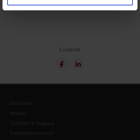
analizzare il nostro traffico. Condividiamo inoltre
informazioni sul modo in cui utilizzi il nostro sito con i
nostri partner che si occupano di analisi dei dati web,
pubblicità e social media, i quali potrebbero combinarle
con altre informazioni che hai fornito loro o che hanno
raccolto dal tuo utilizzo dei loro servizi.
Condividi
Dottorati
Master
Contatti e mappa
Supporto tecnico