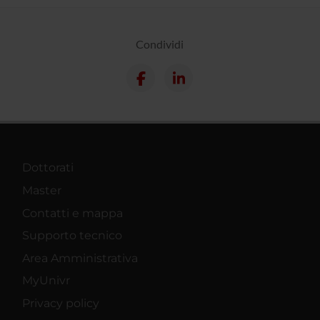
Condividi
Dottorati
Master
Contatti e mappa
Supporto tecnico
Area Amministrativa
MyUnivr
Privacy policy