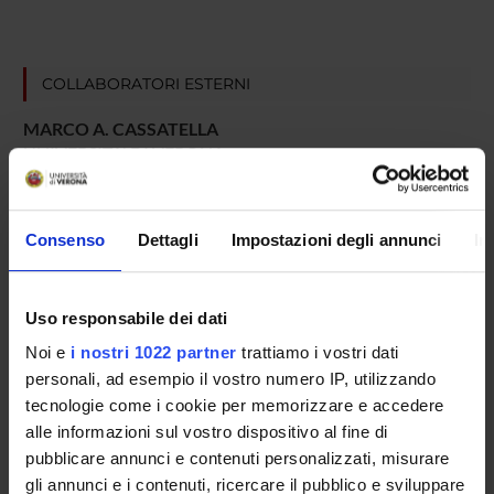
COLLABORATORI ESTERNI
MARCO A. CASSATELLA
UNIVERSITA' DI VERONA
GIAMPIERO GIROLOMONI
UNIVERSITA' DI VERONA
Consenso
Dettagli
Impostazioni degli annunci
In
AREE DI RICERCA COINVOLTE DAL PROGETTO
Uso responsabile dei dati
Immunology (DM)
Noi e
i nostri 1022 partner
trattiamo i vostri dati
personali, ad esempio il vostro numero IP, utilizzando
Immunology (DNBM) (DNBM)
tecnologie come i cookie per memorizzare e accedere
alle informazioni sul vostro dispositivo al fine di
Immunology (DPD)
pubblicare annunci e contenuti personalizzati, misurare
gli annunci e i contenuti, ricercare il pubblico e sviluppare