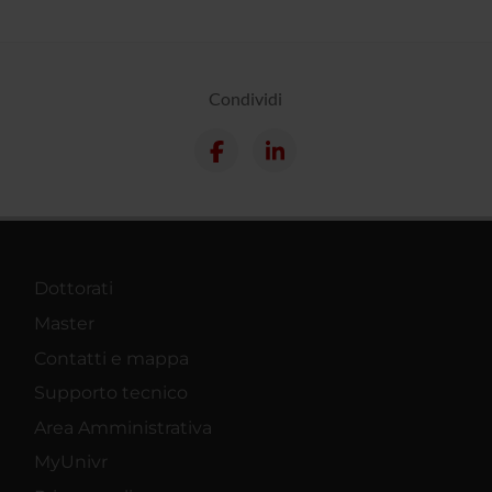
Condividi
Dottorati
Master
Contatti e mappa
Supporto tecnico
Area Amministrativa
MyUnivr