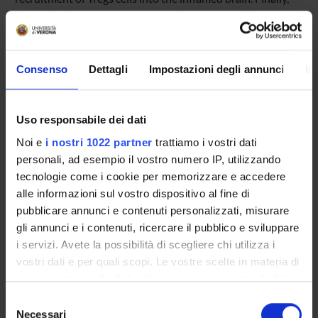
we studied how to increase the adhesive capabilities of
Tregs in order to potentate the suppressor activity during
autoimmune attack of the brain.
Consenso
Dettagli
Impostazioni degli annunci
In
ENTI FINANZIATORI:
Uso responsabile dei dati
Finanziamento:
assegnato e gestito dal Dipartimento
Noi e
i nostri 1022 partner
trattiamo i vostri dati
personali, ad esempio il vostro numero IP, utilizzando
tecnologie come i cookie per memorizzare e accedere
PARTECIPANTI AL PROGETTO
alle informazioni sul vostro dispositivo al fine di
Gabriela Constantin
pubblicare annunci e contenuti personalizzati, misurare
Professore ordinario
gli annunci e i contenuti, ricercare il pubblico e sviluppare
i servizi. Avete la possibilità di scegliere chi utilizza i
Barbara Rossi
vostri dati e per quali scopi. Le vostre scelte in materia di
Ricercatore
privacy sono applicabili solo su questa proprietà digitale
in cui avete effettuato le vostre scelte. È possibile
Selezione
modificare o revocare il proprio consenso in qualsiasi
Necessari
del