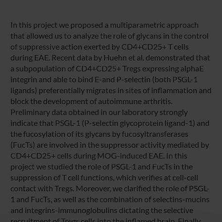
In this project we proposed a multiparametric approach
that allowed us to analyze the role of glycans in the control
of suppressive action exerted by CD4+CD25+ T cells
during EAE. Recent data by Huehn et al. demonstrated that
a subpopulation of CD4+CD25+ Tregs expressing alphaE
integrin and able to bind E-and P-selectin (both PSGL-1
ligands) preferentially migrates in sites of inflammation and
block the development of autoimmune arthritis.
Preliminary data obtained in our laboratory strongly
indicate that PSGL-1 (P-selectin glycoprotein ligand-1) and
the fucosylation of its glycans by fucosyltransferases
(FucTs) are involved in the suppressor activity mediated by
CD4+CD25+ cells during MOG-induced EAE. In this
project we studied the role of PSGL-1 and FucTs in the
suppression of T cell functions, which verifies at cell-cell
contact with Tregs. Moreover, we clarified the role of PSGL-
1 and FucTs, as well as the combination of selectins-mucins
and integrins-immunoglobulins dictating the selective
recruitment of Tregs cells into the inflamed brain. Finally,