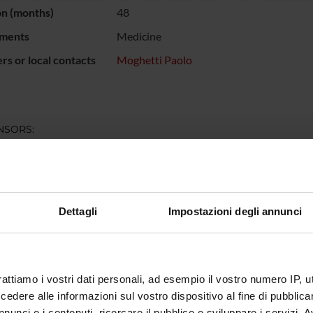
on (months)
48
ments
Medicine
s or local contacts
Moghetti Paolo
NSORS:
Funds:
assigned and managed by the de
Dettagli
Impostazioni degli annunci
ECT PARTICIPANTS
tta Bacchi
Marilen
rattiamo i vostri dati personali, ad esempio il vostro numero IP, 
Bettinazzi
Pietro M
dere alle informazioni sul vostro dispositivo al fine di pubblica
nunci e i contenuti, ricercare il pubblico e sviluppare i servizi. A