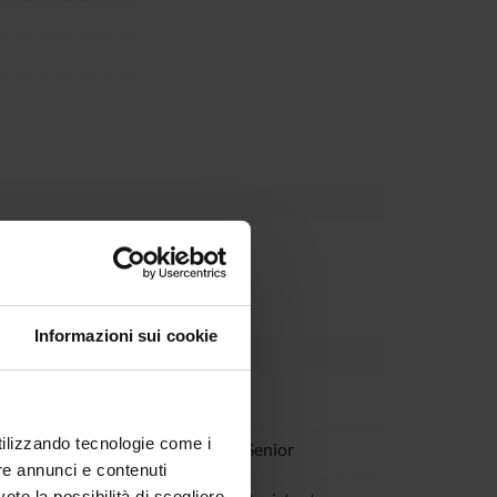
partment
Informazioni sui cookie
a Longo
utilizzando tecnologie come i
inuz
Studioso Senior
re annunci e contenuti
vete la possibilità di scegliere