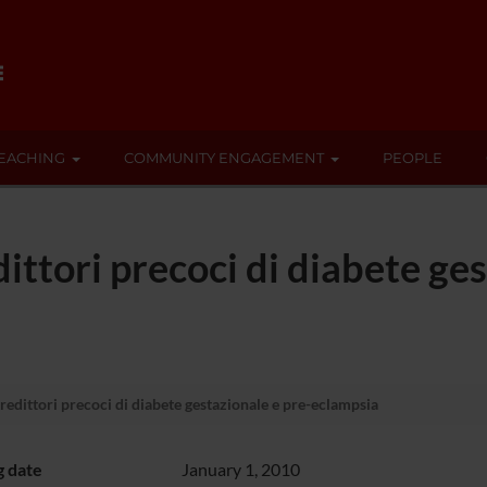
EACHING
COMMUNITY ENGAGEMENT
PEOPLE
ittori precoci di diabete ges
redittori precoci di diabete gestazionale e pre-eclampsia
g date
January 1, 2010