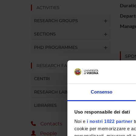
Durati
ACTIVITIES
Depart
RESEARCH GROUPS
Manager
SECTIONS
PHD PROGRAMMES
SPO
RESEARCH FACILITIES
CENTRI
RESEARCH LABORATORIES
Consenso
PROJ
LIBRARIES
Elisabe
Uso responsabile dei dati
Noi e
i nostri 1022 partner
t
Franca 
Contacts
cookie per memorizzare e acce
People
personalizzati, misurare gli an