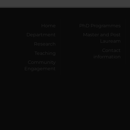
Home
PhD Programmes
Department
Master and Post
Lauream
Research
Contact
Teaching
information
Community
Engagement