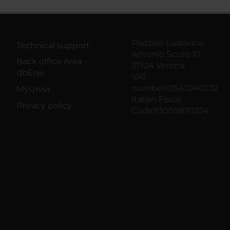
Piazzale Ludovico
Technical support
Antonio Scuro 10
Back office Area -
37124 Verona
dbErw
VAT
number01541040232
MyUnivr
Italian Fiscal
Privacy policy
Code93009870234