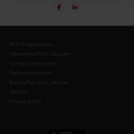
con altre informazioni che hai fornito loro o che hanno
raccolto dal tuo utilizzo dei loro servizi.
PhD Programmes
Master and Post Lauream
Contact information
Technical support
Back office Area - dbErw
MyUnivr
Privacy policy