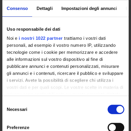
Italo Vantini
Consenso
Dettagli
Impostazioni degli annunci
In
Uso responsabile dei dati
SECTIONS
Noi e
i nostri 1022 partner
trattiamo i vostri dati
Internal Medicine Section A
personali, ad esempio il vostro numero IP, utilizzando
tecnologie come i cookie per memorizzare e accedere
alle informazioni sul vostro dispositivo al fine di
pubblicare annunci e contenuti personalizzati, misurare
gli annunci e i contenuti, ricercare il pubblico e sviluppare
ACTIVITIES
i servizi. Avete la possibilità di scegliere chi utilizza i
RESEARCH GROUPS
vostri dati e per quali scopi. Le vostre scelte in materia di
privacy sono applicabili solo su questa proprietà digitale
SECTIONS
in cui avete effettuato le vostre scelte. È possibile
Selezione
modificare o revocare il proprio consenso in qualsiasi
Necessari
del
PHD PROGRAMMES
momento dalla Dichiarazione sui cookie o facendo clic
consenso
sull'icona di attivazione della privacy.
RESEARCH FACILITIES
Preferenze