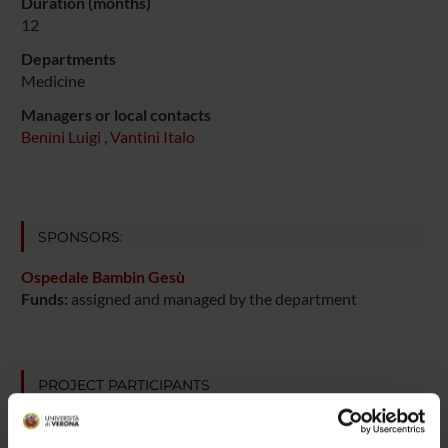
Duration (months)
12
Departments
Medicine
Managers or local contacts
Benini Luigi
,
Vantini Italo
SPONSORS:
Ospedale Bambin Gesù
Funds:
assigned and managed by the department
PROJECT PARTICIPANTS
Luigi Benini