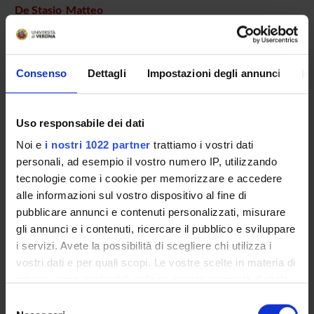
De Stasio Matteo
Specializzando
Di Francesco Valentina
Borsista
Consenso
Dettagli
Impostazioni degli annunci
In
Ferrara Angelantonio
Specializzando
Uso responsabile dei dati
Girolomoni Giampiero
Noi e
i nostri 1022 partner
trattiamo i vostri dati
Professore ordinario
personali, ad esempio il vostro numero IP, utilizzando
Gisondi Paolo
tecnologie come i cookie per memorizzare e accedere
Professore associato
alle informazioni sul vostro dispositivo al fine di
Lozito Alessia
pubblicare annunci e contenuti personalizzati, misurare
Specializzando
gli annunci e i contenuti, ricercare il pubblico e sviluppare
i servizi. Avete la possibilità di scegliere chi utilizza i
Maurelli Martina
vostri dati e per quali scopi. Le vostre scelte in materia di
Dottorando
privacy sono applicabili solo su questa proprietà digitale
Melis Enrico
in cui avete effettuato le vostre scelte. È possibile
Selezione
Specializzando
modificare o revocare il proprio consenso in qualsiasi