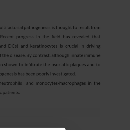
tifactorial pathogenesis is thought to result from
Recent progress in the field has revealed that
and DCs) and keratinocytes is crucial in driving
 the disease. By contrast, although innate immune
n shown to infiltrate the psoriatic plaques and to
thogenesis has been poorly investigated.
of neutrophils and monocytes/macrophages in the
c patients.