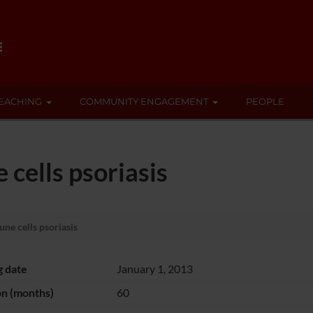
EACHING
COMMUNITY ENGAGEMENT
PEOPLE
 cells psoriasis
ne cells psoriasis
g date
January 1, 2013
on (months)
60