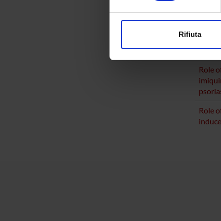
Genera
Approfondisci come vengono el
modificare o ritirare il tuo 
Rifiuta
PUBLIC
Utilizziamo i cookie per perso
TITLE
nostro traffico. Condividiamo 
di analisi dei dati web, pubbl
Role o
che hanno raccolto dal tuo uti
imiqu
psoria
Role o
induce