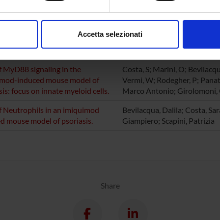
l Pathology Section
aborati i tuoi dati personali e imposta le tue preferenze nella
s
consenso in qualsiasi momento dalla Dichiarazione sui cookie.
Accetta selezionati
ATIONS
nalizzare contenuti ed annunci, per fornire funzionalità dei socia
AUTHORS
inoltre informazioni sul modo in cui utilizzi il nostro sito con i n
icità e social media, i quali potrebbero combinarle con altre inform
f MyD88 signaling in the
Costa, S; Marini, O; Bevilacqu
lizzo dei loro servizi.
imod-induced mouse model of
Vermi, W; Rodegher, P; Panato,
sis: focus on innate myeloid cells.
Marco Antonio; Girolomoni, G
f Neutrophils in an imiquimod
Bevilacqua, Dalila; Costa, Sa
d mouse model of psoriasis.
Giampiero; Scapini, Patrizia
Share