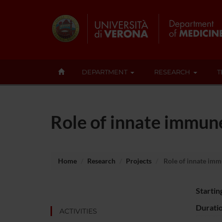
DEPARTMENT
RESEARCH
T
Role of innate immune
Home
Research
Projects
Role of innate immu
Startin
Durati
ACTIVITIES