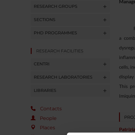
Manager
RESEARCH GROUPS
SECTIONS
PHD PROGRAMMES
a combi
dysregu
RESEARCH FACILITIES
inflamm
CENTRI
cells, 
display
RESEARCH LABORATORIES
​This p
LIBRARIES
Imiquim
Contacts
PROJ
People
Places
Patrizi