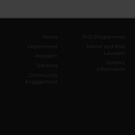
Home
PhD Programmes
Department
Master and Post
Lauream
Research
Contact
Teaching
information
Community
Engagement