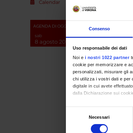
Calendar
COLL
AGENDA DI OGGI
Consenso
MARCO
sab
8 agosto 2026
Uso responsabile dei dati
Noi e
i nostri 1022 partner
t
cookie per memorizzare e acce
RESEA
personalizzati, misurare gli an
Immun
chi utilizza i vostri dati e pe
digitale in cui avete effettua
Immun
dalla Dichiarazione sui cookie
Immun
Con il tuo consenso, vorrem
Selezione
raccogliere informazi
Necessari
del
Identificare il tuo di
consenso
SECTI
digitali).