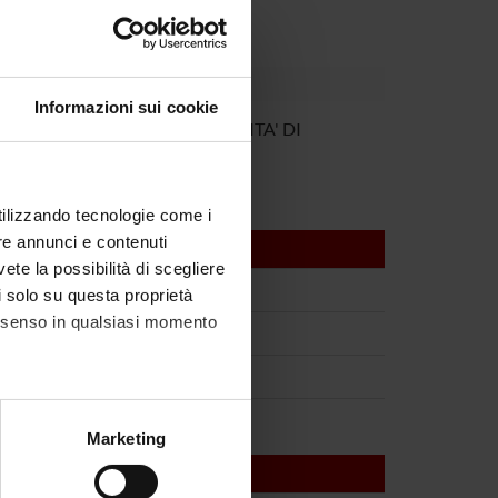
Informazioni sui cookie
ERO GIROLOMONI
UNIVERSITA' DI
VERONA
utilizzando tecnologie come i
re annunci e contenuti
vete la possibilità di scegliere
li solo su questa proprietà
consenso in qualsiasi momento
alche metro,
Marketing
e specifiche (impronte