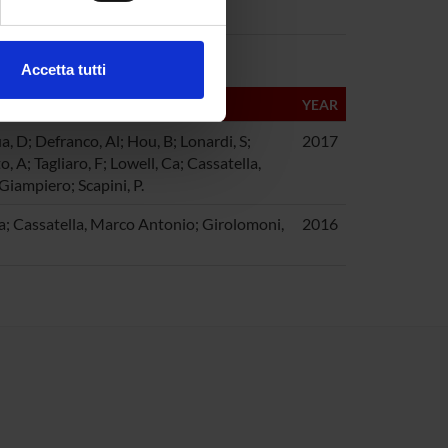
ezione dettagli
. Puoi
Accetta tutti
l media e per analizzare il
YEAR
ostri partner che si occupano
azioni che hai fornito loro o
a, D; Defranco, Al; Hou, B; Lonardi, S;
2017
 A; Tagliaro, F; Lowell, Ca; Cassatella,
iampiero; Scapini, P.
ra; Cassatella, Marco Antonio; Girolomoni,
2016