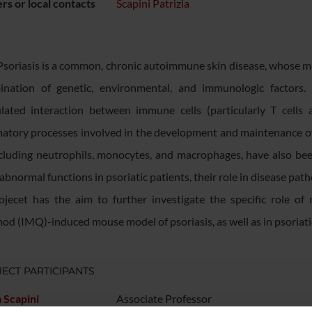
s or local contacts
Scapini Patrizia
Psoriasis is a common, chronic autoimmune skin disease, whose mul
nation of genetic, environmental, and immunologic factors. 
lated interaction between immune cells (particularly T cells 
atory processes involved in the development and maintenance of
including neutrophils, monocytes, and macrophages, have also bee
 abnormal functions in psoriatic patients, their role in disease pa
rojecet has the aim to further investigate the specific role 
od (IMQ)-induced mouse model of psoriasis, as well as in psoriati
ECT PARTICIPANTS
a Scapini
Associate Professor