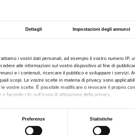
ABORATORI ESTERNI
Dettagli
Impostazioni degli annunci
 A. CASSATELLA
UNIVERSITA' DI
GIAMPI
VERONA
rattiamo i vostri dati personali, ad esempio il vostro numero IP, 
dere alle informazioni sul vostro dispositivo al fine di pubblica
RCH AREAS INVOLVED IN THE PROJECT
nunci e i contenuti, ricercare il pubblico e sviluppare i servizi. A
ology (DM)
r quali scopi. Le vostre scelte in materia di privacy sono applicabi
to le vostre scelte. È possibile modificare o revocare il proprio 
ology (DNBM) (DNBM)
 o facendo clic sull'icona di attivazione della privacy.
ology (DPD)
mo anche:
oni sulla tua posizione geografica, con un'approssimazione di qu
Preferenze
Statistiche
spositivo, scansionandolo attivamente alla ricerca di caratteristich
ONS