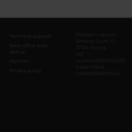
Piazzale Ludovico
Technical support
Antonio Scuro 10
Back office Area -
37124 Verona
dbErw
VAT
number01541040232
MyUnivr
Italian Fiscal
Privacy policy
Code93009870234