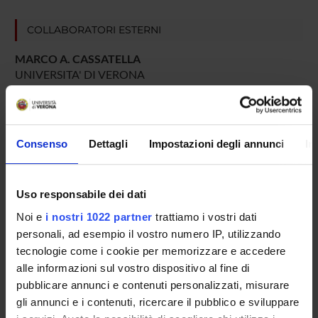
COLLABORATORI ESTERNI
MARCO A. CASSATELLA
UNIVERSITA' DI VERONA
GIAMPIERO GIROLOMONI
UNIVERSITA' DI VERONA
Consenso
Dettagli
Impostazioni degli annunci
In
AREE DI RICERCA COINVOLTE DAL PROGETTO
Uso responsabile dei dati
Immunology (DM)
Noi e
i nostri 1022 partner
trattiamo i vostri dati
Immunology (DNBM) (DNBM)
personali, ad esempio il vostro numero IP, utilizzando
tecnologie come i cookie per memorizzare e accedere
Immunology (DPD)
alle informazioni sul vostro dispositivo al fine di
pubblicare annunci e contenuti personalizzati, misurare
gli annunci e i contenuti, ricercare il pubblico e sviluppare