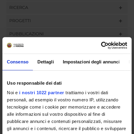
RICERCA
PROGETTI
PUBBLICAZIONI
INCARICHI
Consenso
Dettagli
Impostazioni degli annunci
In
ORGANIZZAZIONE
Uso responsabile dei dati
GOVERNANCE
Noi e
i nostri 1022 partner
trattiamo i vostri dati
personali, ad esempio il vostro numero IP, utilizzando
COMMISSIONI
tecnologie come i cookie per memorizzare e accedere
alle informazioni sul vostro dispositivo al fine di
UFFICI E STRUTTURE DI SERVIZIO
pubblicare annunci e contenuti personalizzati, misurare
gli annunci e i contenuti, ricercare il pubblico e sviluppare
SERVIZI DI SEGRETERIA STUDENTI