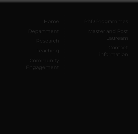
Home
PhD Programmes
Department
Master and Post
Lauream
Research
Contact
Teaching
information
Community
Engagement