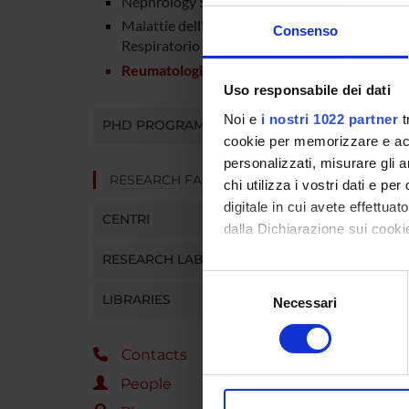
Nephrology Section
Malattie dell'apparato
Benini 
Consenso
Respiratorio
Reumatologia
Carobe
Uso responsabile dei dati
Noi e
i nostri 1022 partner
t
PHD PROGRAMMES
Cateni 
cookie per memorizzare e acce
personalizzati, misurare gli an
Cresso
RESEARCH FACILITIES
chi utilizza i vostri dati e pe
digitale in cui avete effettua
D'Archi
CENTRI
dalla Dichiarazione sui cookie
Dartiz
RESEARCH LABORATORIES
Con il tuo consenso, vorrem
Selezione
Di Iori
raccogliere informazi
LIBRARIES
Necessari
del
Identificare il tuo di
consenso
Fracass
digitali).
Contacts
Approfondisci come vengono el
Gabriel
People
modificare o ritirare il tuo 