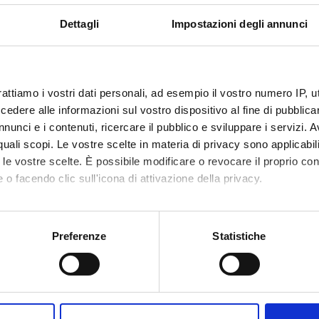
Camilla
Research Scholarship
Pollastr
Dettagli
Impostazioni degli annunci
Holders
Rinaldi 
ne Loredana
PhD student
Rossini 
rattiamo i vostri dati personali, ad esempio il vostro numero IP, 
Valentina
Specializzando
dere alle informazioni sul vostro dispositivo al fine di pubblica
Ruzzon 
nunci e i contenuti, ricercare il pubblico e sviluppare i servizi. A
ni Serena
Scholarship holder
r quali scopi. Le vostre scelte in materia di privacy sono applicabi
Scaglios
to le vostre scelte. È possibile modificare o revocare il proprio 
vio Nicole
Specializzando
 o facendo clic sull'icona di attivazione della privacy.
Somma 
io Carmela
Scholarship holder
mo anche:
Sorio El
o Clara
Administrative worker
oni sulla tua posizione geografica, con un'approssimazione di qu
Preferenze
Statistiche
Teoni M
spositivo, scansionandolo attivamente alla ricerca di caratteristich
i Elena
Assistant Professor
Tugnolli
aborati i tuoi dati personali e imposta le tue preferenze nella
s
li Beatrice
Specializzando
consenso in qualsiasi momento dalla Dichiarazione sui cookie.
Veliaj Ol