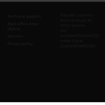
Piazzale Ludovico
Technical support
Antonio Scuro 10
Back office Area -
37124 Verona
dbErw
VAT
number01541040232
MyUnivr
Italian Fiscal
Privacy policy
Code93009870234