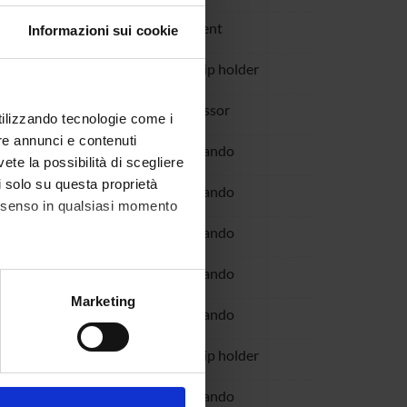
i Francesco
PhD student
Informazioni sui cookie
Ludovica
Scholarship holder
Maurizio
Full Professor
utilizzando tecnologie come i
re annunci e contenuti
Francesca
Specializzando
vete la possibilità di scegliere
li solo su questa proprietà
i Giorgia
Specializzando
consenso in qualsiasi momento
Rosanna
Specializzando
ena
Specializzando
alche metro,
Marketing
artina
Specializzando
e specifiche (impronte
 Mattia
Scholarship holder
ezione dettagli
. Puoi
ta
Specializzando