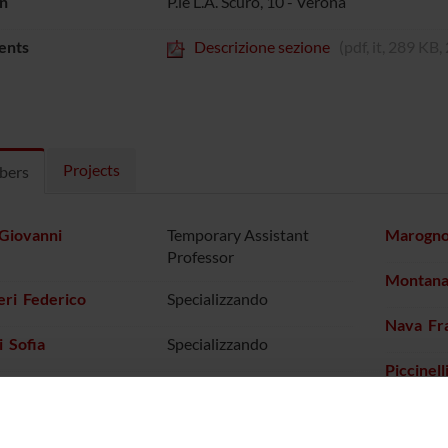
n
P.le L.A. Scuro, 10 - Verona
ents
Descrizione sezione
(pdf, it, 289 KB
Projects
bers
Giovanni
Temporary Assistant
Marogno
Professor
Montanar
eri Federico
Specializzando
Nava Fr
i Sofia
Specializzando
Piccinel
ni Matteo
Specializzando
Poli Fab
elli Francesca
Scholarship holder