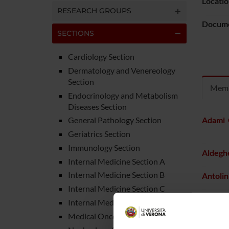
Locatio
RESEARCH GROUPS
Docum
SECTIONS
Cardiology Section
Dermatology and Venereology
Section
Mem
Endocrinology and Metabolism
Diseases Section
Adami 
General Pathology Section
Geriatrics Section
Immunology Section
Aldegh
Internal Medicine Section A
Internal Medicine Section B
Antolin
Internal Medicine Section C
Appolo
Internal Medicine Section D
Medical Oncology Section
Battist