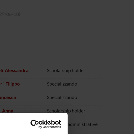
, 29/06/18)
li Alessandra
Scholarship holder
i Filippo
Specializzando
ancesca
Specializzando
li Anna
Scholarship holder
io
Technical-administrative
staff