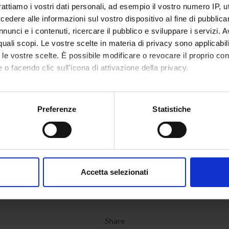
rattiamo i vostri dati personali, ad esempio il vostro numero IP, 
dere alle informazioni sul vostro dispositivo al fine di pubblica
nunci e i contenuti, ricercare il pubblico e sviluppare i servizi. A
r quali scopi. Le vostre scelte in materia di privacy sono applicabi
to le vostre scelte. È possibile modificare o revocare il proprio 
 o facendo clic sull'icona di attivazione della privacy.
mme Director
Vincenzo Bronte
mo anche:
oni sulla tua posizione geografica, con un'approssimazione di qu
Preferenze
Statistiche
age
https://www.pezcoller.it/en/events/sym
spositivo, scansionandolo attivamente alla ricerca di caratteristich
2023/
ment
Medicine
aborati i tuoi dati personali e imposta le tue preferenze nella
s
consenso in qualsiasi momento dalla Dichiarazione sui cookie.
Accetta selezionati
nalizzare contenuti ed annunci, per fornire funzionalità dei socia
inoltre informazioni sul modo in cui utilizzi il nostro sito con i n
icità e social media, i quali potrebbero combinarle con altre inform
lizzo dei loro servizi.
Share