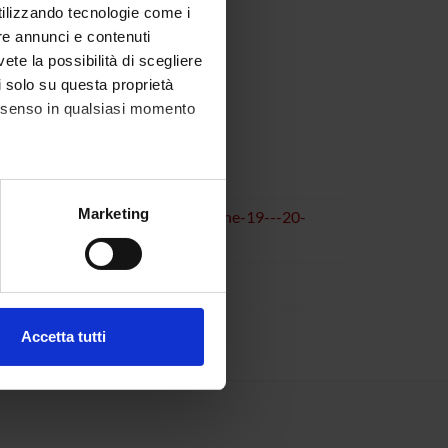
utilizzando tecnologie come i
re annunci e contenuti
vete la possibilità di scegliere
li solo su questa proprietà
consenso in qualsiasi momento
alche metro,
Marketing
posia/34-pezcoller-symposium-june-19---20-
e specifiche (impronte
ezione dettagli
. Puoi
Accetta tutti
l media e per analizzare il
ostri partner che si occupano
azioni che hai fornito loro o