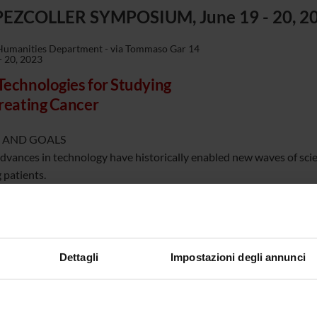
PEZCOLLER SYMPOSIUM, June 19 - 20, 2
 Humanities Department - via Tommaso Gar 14
- 20, 2023
echnologies for Studying
reating Cancer
 AND GOALS
dvances in technology have historically enabled new waves of scie
 patients.
mposium seeks to highlight recent technological advances that hav
ways we treat patients. Topics will include new ways to create chem
ologically address “undruggable” drug targets, to interrogate ca
 resolution (including at the single cell level), and to reengineer
Dettagli
Impostazioni degli annunci
ed by the Pezcoller Foundation
Scientific Standing Committee
,