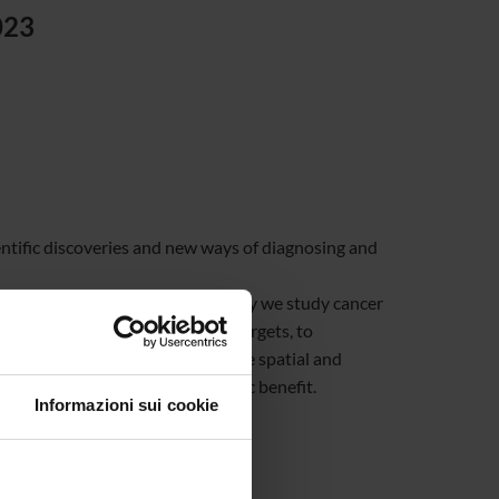
023
ntific discoveries and new ways of diagnosing and
e changed, or will change, the way we study cancer
ical diversity, to choose drug targets, to
ncer with heretofore unimaginable spatial and
 the immune system for therapeutic benefit.
Informazioni sui cookie
 chaired by William G. Kaelin