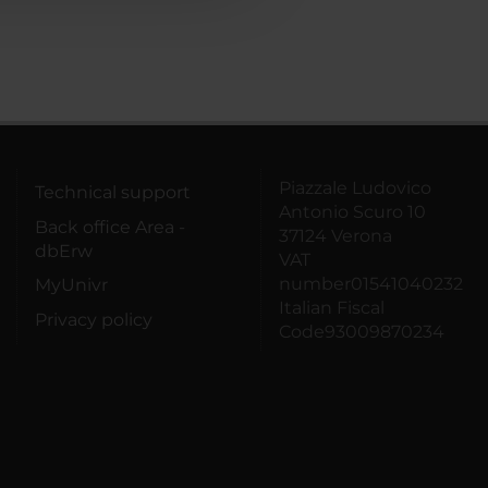
Piazzale Ludovico
Technical support
Antonio Scuro 10
Back office Area -
37124 Verona
dbErw
VAT
number01541040232
MyUnivr
Italian Fiscal
Privacy policy
Code93009870234