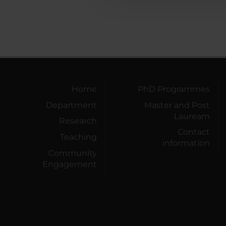
Home
PhD Programmes
Department
Master and Post
Lauream
Research
Contact
Teaching
information
Community
Engagement