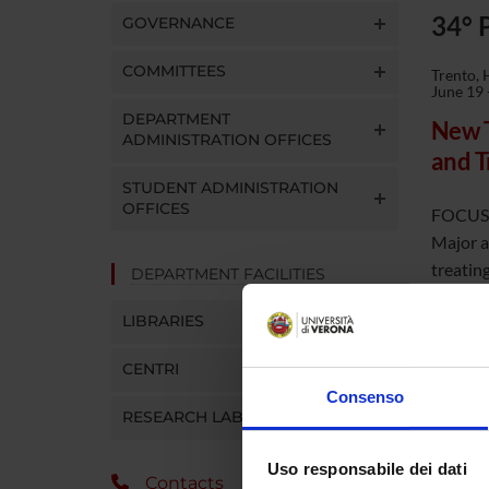
34° 
GOVERNANCE
COMMITTEES
Trento,
June 19 
DEPARTMENT
New T
ADMINISTRATION OFFICES
and T
STUDENT ADMINISTRATION
OFFICES
FOCUS
Major a
treating
DEPARTMENT FACILITIES
This sy
LIBRARIES
and the 
pharmac
CENTRI
temporal
Consenso
RESEARCH LABORATORIES
Organis
Uso responsabile dei dati
Contacts