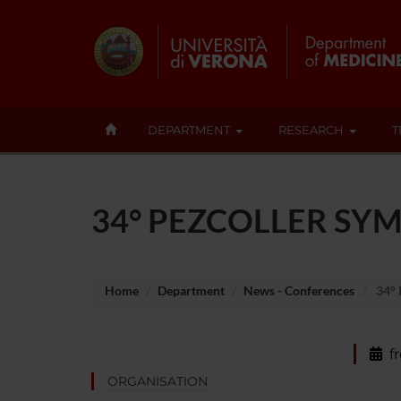
DEPARTMENT
RESEARCH
T
34° PEZCOLLER SY
Home
Department
News - Conferences
34°
f
ORGANISATION