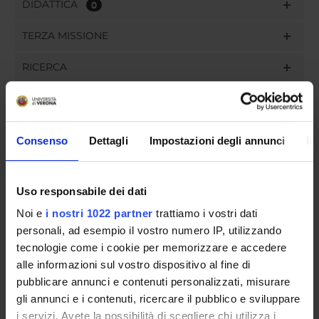
DIDATTICA
0
TERZA MISSIONE
RICERCA
PROGETTI
INCARICHI
Consenso
Dettagli
Impostazioni degli annunci
In
Uso responsabile dei dati
ORGANIZZAZIONE
Noi e
i nostri 1022 partner
trattiamo i vostri dati
personali, ad esempio il vostro numero IP, utilizzando
GOVERNANCE
tecnologie come i cookie per memorizzare e accedere
alle informazioni sul vostro dispositivo al fine di
COMMISSIONI
pubblicare annunci e contenuti personalizzati, misurare
gli annunci e i contenuti, ricercare il pubblico e sviluppare
UFFICI E STRUTTURE DI SERVIZIO
i servizi. Avete la possibilità di scegliere chi utilizza i