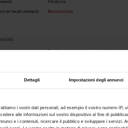
ments
Medicine
s or local contacts
Bonora Enzo
NSORS:
Funds:
assigned and managed by the de
ECT PARTICIPANTS
Dettagli
Impostazioni degli annunci
do Bonadonna
Full Professor
Monica Z
onora
Emeritus Professor
Maria Gr
rattiamo i vostri dati personali, ad esempio il vostro numero IP, 
dere alle informazioni sul vostro dispositivo al fine di pubblica
ca Moschetta
Technical-administrative
staff
nunci e i contenuti, ricercare il pubblico e sviluppare i servizi. A