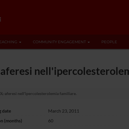
EACHING
COMMUNITY ENGAGEMENT
PEOPLE
feresi nell'ipercolesterolem
-aferesi nell'ipercolesterolemia familiare.
g date
March 23, 2011
on (months)
60