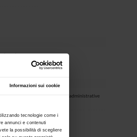
partment
Informazioni sui cookie
ardini
Technical-administrative
staff
azia Zenti
utilizzando tecnologie come i
re annunci e contenuti
vete la possibilità di scegliere