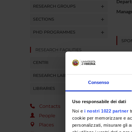
Depart
RESEARCH GROUPS
Manager
SECTIONS
PHD PROGRAMMES
SPO
RESEARCH FACILITIES
CENTRI
RESEARCH LABORATORIES
PROJ
Consenso
LIBRARIES
Riccar
Uso responsabile dei dati
Enzo B
Contacts
Noi e
i nostri 1022 partner
t
People
cookie per memorizzare e acce
Federi
Places
personalizzati, misurare gli an