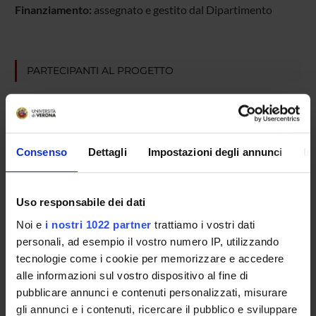
Finanziamento:
assegnato e gestito dal Dipartimento
PARTECIPANTI AL PROGETTO
Riccardo Bonadonna
Professore ordinario
Enzo Bonora
Consenso
Dettagli
Impostazioni degli annunci
In
Professore emerito
Federica Moschetta
Tecnico-Amministrativo
Uso responsabile dei dati
Monica Zardini
Noi e
i nostri 1022 partner
trattiamo i vostri dati
Tecnico-Amministrativo
personali, ad esempio il vostro numero IP, utilizzando
tecnologie come i cookie per memorizzare e accedere
Maria Grazia Zenti
alle informazioni sul vostro dispositivo al fine di
pubblicare annunci e contenuti personalizzati, misurare
gli annunci e i contenuti, ricercare il pubblico e sviluppare