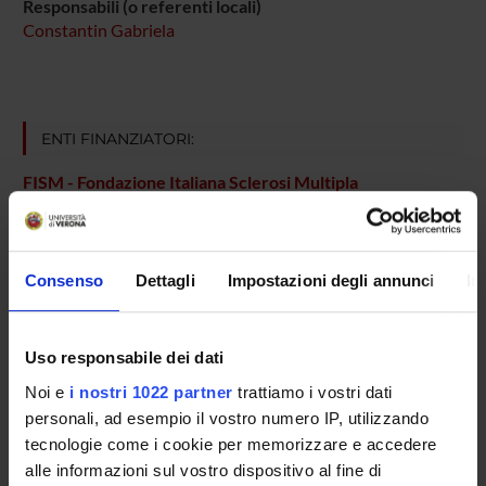
Responsabili (o referenti locali)
Constantin Gabriela
ENTI FINANZIATORI:
FISM - Fondazione Italiana Sclerosi Multipla
Finanziamento:
assegnato e gestito dal Dipartimento
Consenso
Dettagli
Impostazioni degli annunci
In
PARTECIPANTI AL PROGETTO
Gabriela Constantin
Uso responsabile dei dati
Professore ordinario
Noi e
i nostri 1022 partner
trattiamo i vostri dati
Carlo Laudanna
personali, ad esempio il vostro numero IP, utilizzando
Professore ordinario
tecnologie come i cookie per memorizzare e accedere
alle informazioni sul vostro dispositivo al fine di
Barbara Rossi