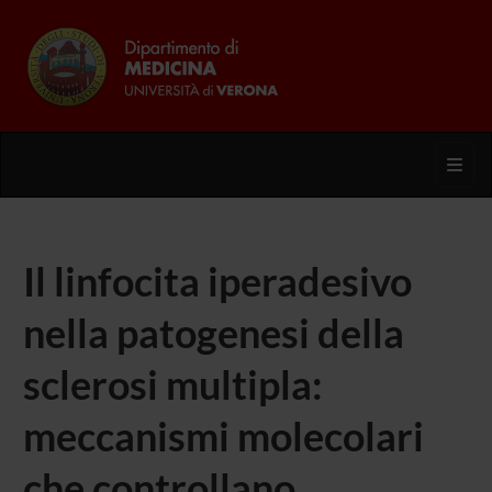
Toggl
Il linfocita iperadesivo
nella patogenesi della
sclerosi multipla:
meccanismi molecolari
che controllano