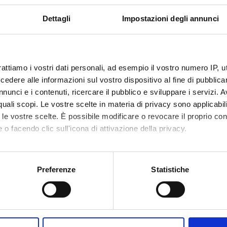
ati potranno fornire un valido aiuto per il disegno di nuove strate
anismi molecolari che stanno alla base delle normali funzioni neuro
Dettagli
Impostazioni degli annunci
 complessivo del finanziamento: Euro 80.000
rattiamo i vostri dati personali, ad esempio il vostro numero IP, 
NSORS:
dere alle informazioni sul vostro dispositivo al fine di pubblica
nunci e i contenuti, ricercare il pubblico e sviluppare i servizi. A
ione Cariverona
Funds:
assigned and managed by the de
r quali scopi. Le vostre scelte in materia di privacy sono applicabi
to le vostre scelte. È possibile modificare o revocare il proprio 
 o facendo clic sull'icona di attivazione della privacy.
ECT PARTICIPANTS
mo anche:
Bolomini Vittori
Carlo L
oni sulla tua posizione geografica, con un'approssimazione di qu
Preferenze
Statistiche
spositivo, scansionandolo attivamente alla ricerca di caratteristich
osario Buffelli
Full Professor
Erika Lo
aborati i tuoi dati personali e imposta le tue preferenze nella
s
 Ettorre
Alessio 
consenso in qualsiasi momento dalla Dichiarazione sui cookie.