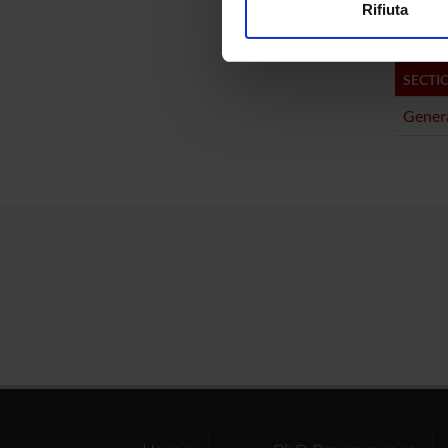
Claudia
Rifiuta
Utilizziamo i cookie per perso
nostro traffico. Condividiamo 
di analisi dei dati web, pubbl
SECTI
che hanno raccolto dal tuo uti
Genera