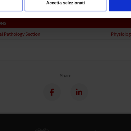
 Laperchia
Accetta selezionati
nalizzare contenuti ed annunci, per fornire funzionalità dei socia
inoltre informazioni sul modo in cui utilizzi il nostro sito con i n
icità e social media, i quali potrebbero combinarle con altre inform
ONS
lizzo dei loro servizi.
l Pathology Section
Physiolog
Share