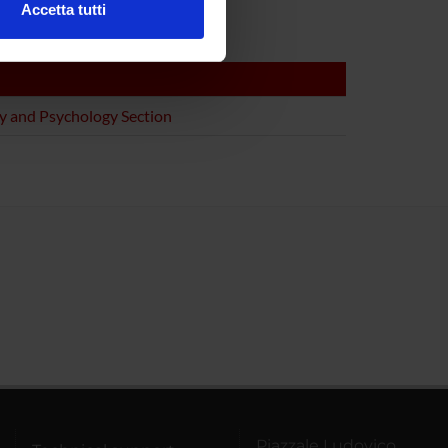
Accetta tutti
l media e per analizzare il
ostri partner che si occupano
azioni che hai fornito loro o
y and Psychology Section
Piazzale Ludovico