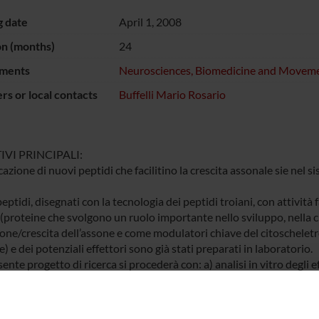
g date
April 1, 2008
on (months)
24
ments
Neurosciences, Biomedicine and Moveme
s or local contacts
Buffelli Mario Rosario
IVI PRINCIPALI:
cazione di nuovi peptidi che facilitino la crescita assonale sie nel
eptidi, disegnati con la tecnologia dei peptidi troiani, con attivi
(proteine che svolgono un ruolo importante nello sviluppo, nella cr
one/crescita dell’assone e come modulatori chiave del citoscheletr
) e dei potenziali effettori sono già stati preparati in laboratorio.
ente progetto di ricerca si procederà con: a) analisi in vitro degli e
corticali e di motoneuroni; b) applicazione cronica in vivo sul nerv
sione; c) applicazione cronica in vivo nel rigonfiamento lombare de