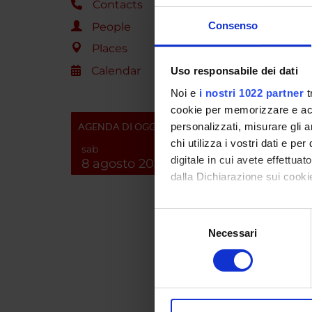
Contacts
I rirult
dei mecc
Consenso
People
Places
Importo
Calendar
Uso responsabile dei dati
Noi e
i nostri 1022 partner
t
SPO
cookie per memorizzare e acce
AGENDA DI OGGI
personalizzati, misurare gli an
Fondaz
chi utilizza i vostri dati e pe
sab
digitale in cui avete effettua
8 agosto 2026
dalla Dichiarazione sui cookie
PROJ
Con il tuo consenso, vorrem
Selezione
Matteo 
raccogliere informazi
Necessari
del
Identificare il tuo di
consenso
Mario R
digitali).
Approfondisci come vengono el
Michele
modificare o ritirare il tuo 