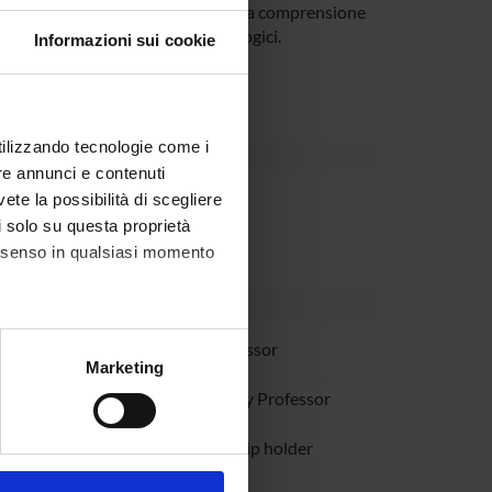
gie terapeutiche e dei progressi nella comprensione
nali e di alcuni disordini neurologici.
Informazioni sui cookie
utilizzando tecnologie come i
re annunci e contenuti
vete la possibilità di scegliere
partment
li solo su questa proprietà
consenso in qualsiasi momento
audanna
Full Professor
alche metro,
Marketing
e specifiche (impronte
renzetto
Temporary Professor
ezione dettagli
. Puoi
Montresor
Scholarship holder