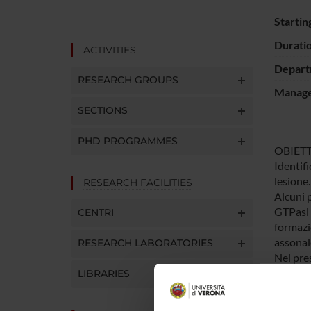
Startin
Durati
ACTIVITIES
Depart
RESEARCH GROUPS
Manager
SECTIONS
PHD PROGRAMMES
OBIETT
Identifi
lesione.
RESEARCH FACILITIES
Alcuni p
GTPasi 
CENTRI
formazi
assonale
RESEARCH LABORATORIES
Nel pres
neuroni 
LIBRARIES
dopo le
lesione.