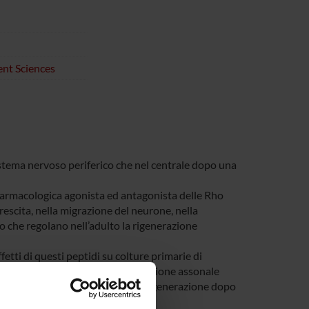
nt Sciences
 sistema nervoso periferico che nel centrale dopo una
tà farmacologica agonista ed antagonista delle Rho
escita, nella migrazione del neurone, nella
o che regolano nell’adulto la rigenerazione
ffetti di questi peptidi su colture primarie di
o sciatico e analisi della rigenerazione assonale
l midollo spinale e analisi della rigenerazione dopo