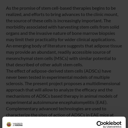
As the promise of stem cell-based therapies begins to be
realized, and efforts to bring advances to the clinic mount,
the source of these cells is increasingly important. The
morbidity associated with harvesting stem cells from solid
organs and the invasive nature of bone marrow biopsies
may limit their practicality for wider clinical applications.
An emerging body of literature suggests that adipose tissue
may provide an abundant, readily accessible source of
mesenchymal stem cells (MSCs) with similar potential to
that described of other adult stem cells.
The effect of adipose-derived stem cells (ADSCs) have
never been tested in experimental models of multiple
sclerosis. The present project proposes a multidimensional
approach that will allow to analyze the efficacy and the
mechanisms of ADSCs based therapy in animal models of
experimental autoimmune encephalomyelitis (EAE).
Complementary advanced technologies are used to
characterize the sites of action of ADSCs in EAE mice at
different time points of disease.