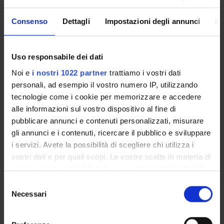
ENTI FINANZIATORI:
Consenso
Dettagli
Impostazioni degli annunci
In
Finanziamento:
assegnato e gestito dal Dipartimento
Uso responsabile dei dati
Noi e
i nostri 1022 partner
trattiamo i vostri dati
PARTECIPANTI AL PROGETTO
personali, ad esempio il vostro numero IP, utilizzando
tecnologie come i cookie per memorizzare e accedere
Simona Luciana Budui
alle informazioni sul vostro dispositivo al fine di
pubblicare annunci e contenuti personalizzati, misurare
Gabriela Constantin
gli annunci e i contenuti, ricercare il pubblico e sviluppare
Professore ordinario
i servizi. Avete la possibilità di scegliere chi utilizza i
vostri dati e per quali scopi. Le vostre scelte in materia di
privacy sono applicabili solo su questa proprietà digitale
AREE DI RICERCA COINVOLTE DAL PROGETTO
in cui avete effettuato le vostre scelte. È possibile
Selezione
modificare o revocare il proprio consenso in qualsiasi
Immunology (DM)
Necessari
del
momento dalla Dichiarazione sui cookie o facendo clic
consenso
Immunology (DNBM) (DNBM)
sull'icona di attivazione della privacy.