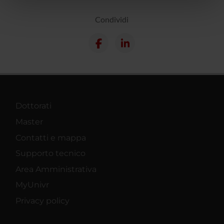
nostri partner che si occupano di analisi dei dati web,
pubblicità e social media, i quali potrebbero combinarle
Condividi
con altre informazioni che hai fornito loro o che hanno
raccolto dal tuo utilizzo dei loro servizi.
Dottorati
Master
Contatti e mappa
Supporto tecnico
Area Amministrativa
MyUnivr
Privacy policy