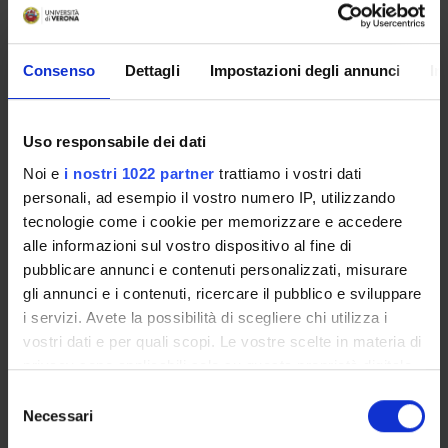
PARTECIPANTI AL PROGETTO
Marco Antonio Cassatella
Consenso
Dettagli
Impostazioni degli annunci
In
Professore ordinario
Uso responsabile dei dati
SEZIONI
Noi e
i nostri 1022 partner
trattiamo i vostri dati
personali, ad esempio il vostro numero IP, utilizzando
Patologia Generale
tecnologie come i cookie per memorizzare e accedere
alle informazioni sul vostro dispositivo al fine di
pubblicare annunci e contenuti personalizzati, misurare
gli annunci e i contenuti, ricercare il pubblico e sviluppare
ATTIVITÀ
i servizi. Avete la possibilità di scegliere chi utilizza i
vostri dati e per quali scopi. Le vostre scelte in materia di
GRUPPI DI RICERCA
privacy sono applicabili solo su questa proprietà digitale
in cui avete effettuato le vostre scelte. È possibile
Selezione
SEZIONI
modificare o revocare il proprio consenso in qualsiasi
Necessari
del
momento dalla Dichiarazione sui cookie o facendo clic
consenso
DOTTORATI DI RICERCA