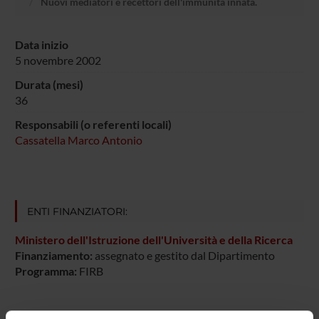
Nuovi mediatori e recettori dell'immunità innata.
Data inizio
5 novembre 2002
Durata (mesi)
36
Responsabili (o referenti locali)
Cassatella Marco Antonio
ENTI FINANZIATORI:
Ministero dell'Istruzione dell'Università e della Ricerca
Finanziamento:
assegnato e gestito dal Dipartimento
Programma:
FIRB