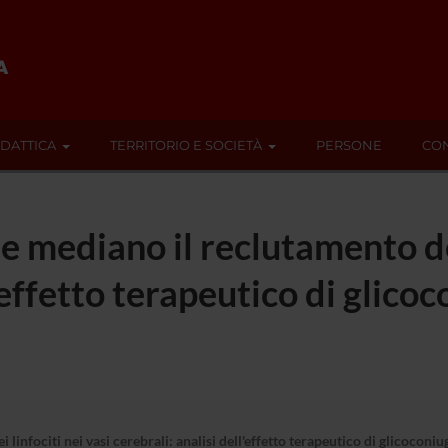
IDATTICA
TERRITORIO E SOCIETÀ
PERSONE
CON
e mediano il reclutamento dei
'effetto terapeutico di glicoc
infociti nei vasi cerebrali: analisi dell'effetto terapeutico di glicoconiug