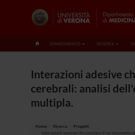
DIPARTIMENTO
RICERCA
D
Interazioni adesive ch
cerebrali: analisi dell
multipla.
Home
Ricerca
Progetti
Interazioni adesive che mediano il reclutamento dei l