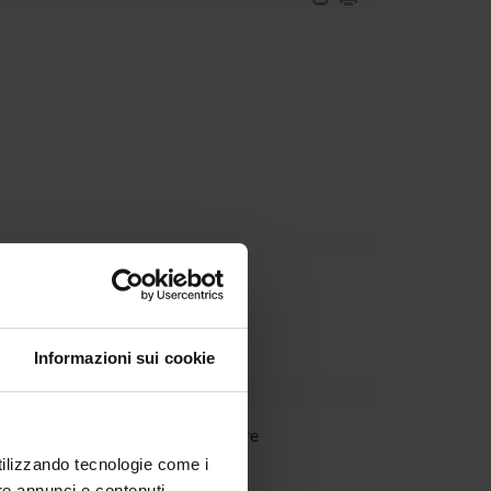
Dipartimento
Informazioni sui cookie
Rossi
Ricercatore
utilizzando tecnologie come i
re annunci e contenuti