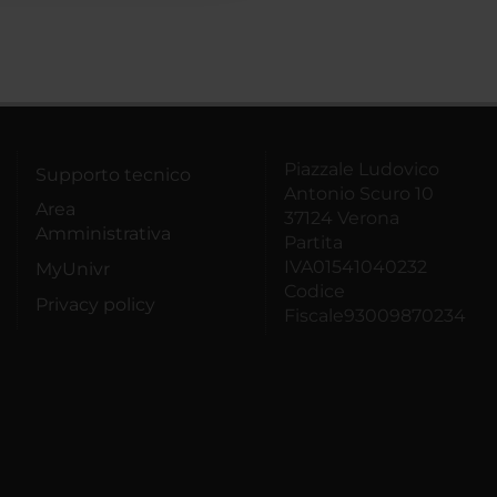
Piazzale Ludovico
Supporto tecnico
Antonio Scuro 10
Area
37124 Verona
Amministrativa
Partita
IVA01541040232
MyUnivr
Codice
Privacy policy
Fiscale93009870234