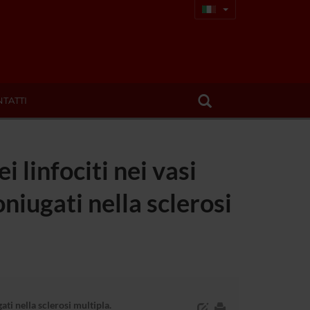
TATTI
 linfociti nei vasi
oniugati nella sclerosi
ati nella sclerosi multipla.