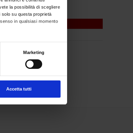
vete la possibilità di scegliere
li solo su questa proprietà
consenso in qualsiasi momento
alche metro,
Marketing
e specifiche (impronte
ezione dettagli
. Puoi
Accetta tutti
l media e per analizzare il
ostri partner che si occupano
azioni che hai fornito loro o