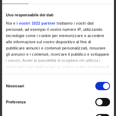
Patologia Generale
Uso responsabile dei dati
Noi e
i nostri 1022 partner
trattiamo i vostri dati
personali, ad esempio il vostro numero IP, utilizzando
tecnologie come i cookie per memorizzare e accedere
ATTIVITÀ
alle informazioni sul vostro dispositivo al fine di
pubblicare annunci e contenuti personalizzati, misurare
GRUPPI DI RICERCA
gli annunci e i contenuti, ricercare il pubblico e sviluppare
SEZIONI
i servizi. Avete la possibilità di scegliere chi utilizza i
vostri dati e per quali scopi. Le vostre scelte in materia di
DOTTORATI DI RICERCA
privacy sono applicabili solo su questa proprietà digitale
in cui avete effettuato le vostre scelte. È possibile
Selezione
STRUTTURE
modificare o revocare il proprio consenso in qualsiasi
Necessari
del
momento dalla Dichiarazione sui cookie o facendo clic
consenso
CENTRI
sull'icona di attivazione della privacy.
Preferenze
LABORATORI
Con il tuo consenso, vorremmo anche: