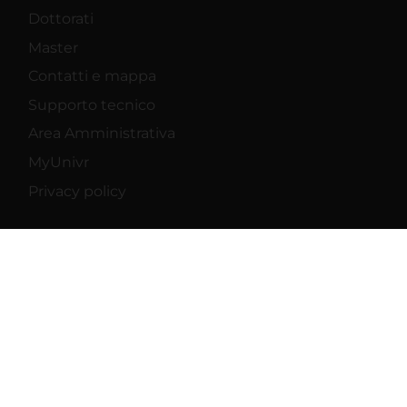
Dottorati
Master
Contatti e mappa
Supporto tecnico
Area Amministrativa
MyUnivr
Privacy policy