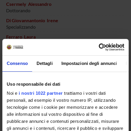
Csermely Alessandro
Dottorando
Di Giovannantonio Irene
Specializzando
Ferraro Laura
Specializzando
Forti Matteo
Specializzando
Consenso
Dettagli
Impostazioni degli annunci
In
Giachetti Gabriele
Specializzando
Uso responsabile dei dati
Gobbi Susanna
Specializzando
Noi e
i nostri 1022 partner
trattiamo i vostri dati
personali, ad esempio il vostro numero IP, utilizzando
Greco Rossella
tecnologie come i cookie per memorizzare e accedere
Specializzando
alle informazioni sul vostro dispositivo al fine di
Grespan Elisabetta
pubblicare annunci e contenuti personalizzati, misurare
Specializzando
gli annunci e i contenuti, ricercare il pubblico e sviluppare