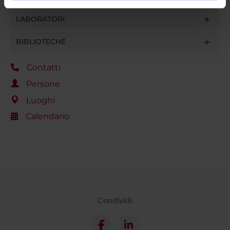
informazioni sul modo in cui utilizzi il nostro sito con i
LABORATORI
nostri partner che si occupano di analisi dei dati web,
pubblicità e social media, i quali potrebbero combinarle
BIBLIOTECHE
con altre informazioni che hai fornito loro o che hanno
raccolto dal tuo utilizzo dei loro servizi.
Contatti
Persone
Luoghi
Calendario
Condividi