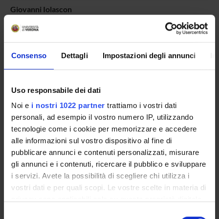
Giovanni Iolascon
Univesità Ferdinando II - Napoli
Stefania Maggi
CNR- Padova
Consenso
Dettagli
Impostazioni degli annunci
In
Nazzarena Malavolta
Università S.Orsola - Bologna
Uso responsabile dei dati
Noi e
i nostri 1022 partner
trattiamo i vostri dati
personali, ad esempio il vostro numero IP, utilizzando
AREE DI RICERCA COINVOLTE DAL PROGETTO
tecnologie come i cookie per memorizzare e accedere
Orthopedics (DDSP)
alle informazioni sul vostro dispositivo al fine di
pubblicare annunci e contenuti personalizzati, misurare
Orthopedics (DSCOMI)
gli annunci e i contenuti, ricercare il pubblico e sviluppare
i servizi. Avete la possibilità di scegliere chi utilizza i
vostri dati e per quali scopi. Le vostre scelte in materia di
SEZIONI
privacy sono applicabili solo su questa proprietà digitale
in cui avete effettuato le vostre scelte. È possibile
Medicina Interna D
Selezione