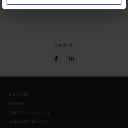
analizzare il nostro traffico. Condividiamo inoltre
informazioni sul modo in cui utilizzi il nostro sito con i
nostri partner che si occupano di analisi dei dati web,
pubblicità e social media, i quali potrebbero combinarle
con altre informazioni che hai fornito loro o che hanno
raccolto dal tuo utilizzo dei loro servizi.
Condividi
Dottorati
Master
Contatti e mappa
Supporto tecnico