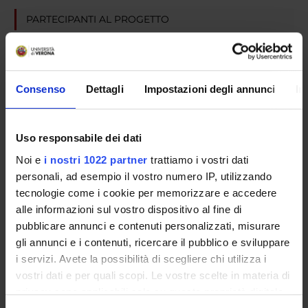
PARTECIPANTI AL PROGETTO
Anna Albiero
Luciano Cominacini
Cultore della materia
Consenso
Dettagli
Impostazioni degli annunci
In
Anna Maria Fratta Pasini
Ulisse Garbin
Uso responsabile dei dati
Noi e
i nostri 1022 partner
trattiamo i vostri dati
personali, ad esempio il vostro numero IP, utilizzando
tecnologie come i cookie per memorizzare e accedere
SEZIONI
alle informazioni sul vostro dispositivo al fine di
Medicina Interna D
pubblicare annunci e contenuti personalizzati, misurare
gli annunci e i contenuti, ricercare il pubblico e sviluppare
i servizi. Avete la possibilità di scegliere chi utilizza i
vostri dati e per quali scopi. Le vostre scelte in materia di
privacy sono applicabili solo su questa proprietà digitale
ATTIVITÀ