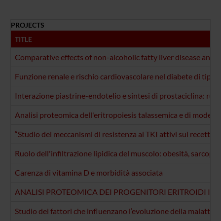
PROJECTS
TITLE
Comparative effects of non-alcoholic fatty liver disease and 
Funzione renale e rischio cardiovascolare nel diabete di tipo 2
Interazione piastrine-endotelio e sintesi di prostaciclina: ru
Analisi proteomica dell'eritropoiesis talassemica e di modelli c
“Studio dei meccanismi di resistenza ai TKI attivi sui recetto
Ruolo dell'infiltrazione lipidica del muscolo: obesità, sarcope
Carenza di vitamina D e morbidità associata
ANALISI PROTEOMICA DEI PROGENITORI ERITROIDI IN
Studio dei fattori che influenzano l’evoluzione della malattia e