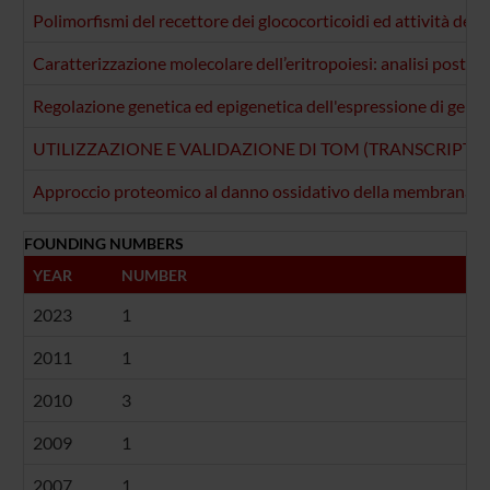
Polimorfismi del recettore dei glococorticoidi ed attività della 
Caratterizzazione molecolare dell’eritropoiesi: analisi post-g
Regolazione genetica ed epigenetica dell'espressione di geni de
UTILIZZAZIONE E VALIDAZIONE DI TOM (TRANSCRIPTOM
Approccio proteomico al danno ossidativo della membrana erit
FOUNDING NUMBERS
YEAR
NUMBER
2023
1
2011
1
2010
3
2009
1
2007
1