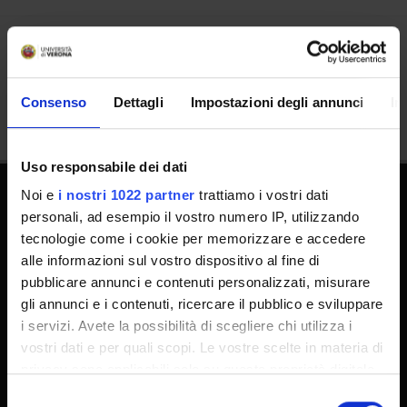
Share
Consenso
Dettagli
Impostazioni degli annunci
In
Uso responsabile dei dati
Noi e
i nostri 1022 partner
trattiamo i vostri dati
personali, ad esempio il vostro numero IP, utilizzando
PhD Programmes
tecnologie come i cookie per memorizzare e accedere
Master and Post Lauream
alle informazioni sul vostro dispositivo al fine di
Contact information
pubblicare annunci e contenuti personalizzati, misurare
gli annunci e i contenuti, ricercare il pubblico e sviluppare
Technical support
i servizi. Avete la possibilità di scegliere chi utilizza i
Back office Area - dbErw
vostri dati e per quali scopi. Le vostre scelte in materia di
MyUnivr
privacy sono applicabili solo su questa proprietà digitale
Privacy policy
in cui avete effettuato le vostre scelte. È possibile
Selezione