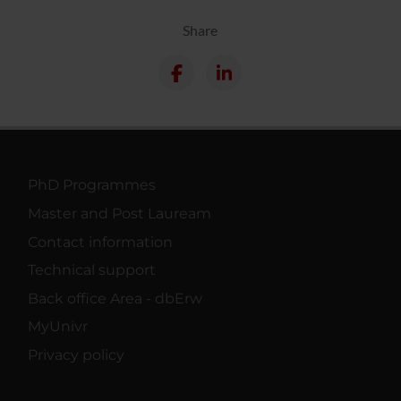
Share
PhD Programmes
Master and Post Lauream
Contact information
Technical support
Back office Area - dbErw
MyUnivr
Privacy policy