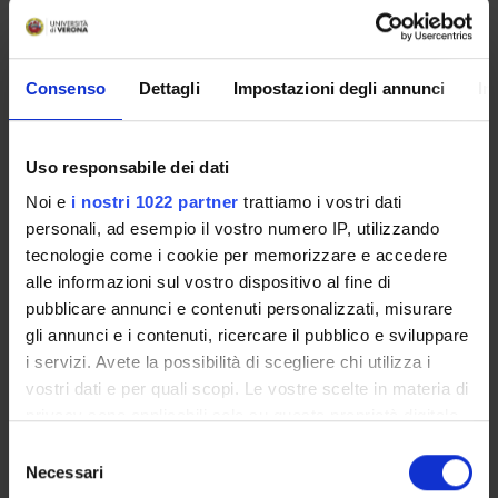
utilizzare per studi futuri, quali i "Genome Wide
Association Studies (GWAS)", e da condividere con altri
team di ricerca nazionali e internazionali.
Consenso
Dettagli
Impostazioni degli annunci
In
SPONSORS:
Uso responsabile dei dati
Ministero della Salute
Funds:
requested
Noi e
i nostri 1022 partner
trattiamo i vostri dati
Syllabus:
ENTIVARI - Contributo da enti pubblici/privati
personali, ad esempio il vostro numero IP, utilizzando
generico
tecnologie come i cookie per memorizzare e accedere
alle informazioni sul vostro dispositivo al fine di
pubblicare annunci e contenuti personalizzati, misurare
gli annunci e i contenuti, ricercare il pubblico e sviluppare
PROJECT PARTICIPANTS
i servizi. Avete la possibilità di scegliere chi utilizza i
vostri dati e per quali scopi. Le vostre scelte in materia di
Simone Accordini
Associate Professor
privacy sono applicabili solo su questa proprietà digitale
in cui avete effettuato le vostre scelte. È possibile
Selezione
Alessandro Baldan
modificare o revocare il proprio consenso in qualsiasi
Necessari
del
Francesca Belpinati
momento dalla Dichiarazione sui cookie o facendo clic