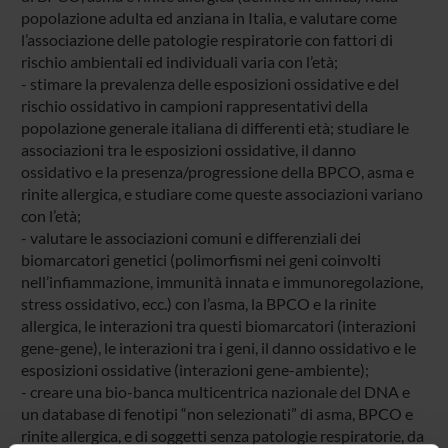
popolazione adulta ed anziana in Italia, e valutare come
l’associazione delle patologie respiratorie con fattori di
rischio ambientali ed individuali varia con l’età;
- stimare la prevalenza delle esposizioni ossidative e del
rischio ossidativo in campioni rappresentativi della
popolazione generale italiana di differenti età; studiare le
associazioni tra le esposizioni ossidative, il danno
ossidativo e la presenza/progressione della BPCO, asma e
rinite allergica, e studiare come queste associazioni variano
con l’età;
- valutare le associazioni comuni e differenziali dei
biomarcatori genetici (polimorfismi nei geni coinvolti
nell’infiammazione, immunità innata e immunoregolazione,
stress ossidativo, ecc.) con l’asma, la BPCO e la rinite
allergica, le interazioni tra questi biomarcatori (interazioni
gene-gene), le interazioni tra i geni, il danno ossidativo e le
esposizioni ossidative (interazioni gene-ambiente);
- creare una bio-banca multicentrica nazionale del DNA e
un database di fenotipi “non selezionati” di asma, BPCO e
rinite allergica, e di soggetti senza patologie respiratorie, da