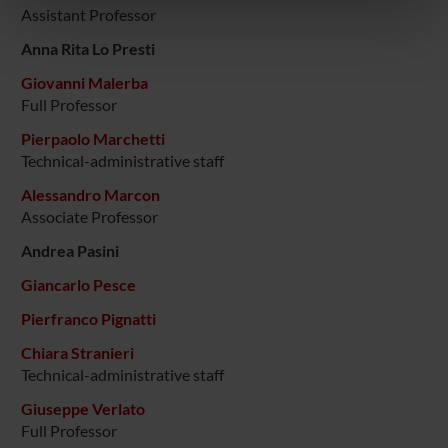
nostri partner che si occupano di analisi dei dati web,
Assistant Professor
pubblicità e social media, i quali potrebbero combinarle
Anna Rita Lo Presti
con altre informazioni che hai fornito loro o che hanno
Giovanni Malerba
raccolto dal tuo utilizzo dei loro servizi.
Full Professor
Pierpaolo Marchetti
Technical-administrative staff
Alessandro Marcon
Associate Professor
Andrea Pasini
Giancarlo Pesce
Pierfranco Pignatti
Chiara Stranieri
Technical-administrative staff
Giuseppe Verlato
Full Professor