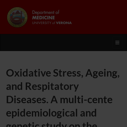
Toggl
Oxidative Stress, Ageing,
and Respitatory
Diseases. A multi-cente
epidemiological and
genetic study on the