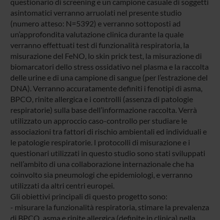
questionario di screening e un campione casuale di soggetti
asintomatici verranno arruolati nel presente studio
(numero atteso: N=5392) e verranno sottoposti ad
un’approfondita valutazione clinica durante la quale
verranno effettuati test di funzionalità respiratoria, la
misurazione del FeNO, lo skin prick test, la misurazione di
biomarcatori dello stress ossidativo nel plasma e la raccolta
delle urine e di una campione di sangue (per l’estrazione del
DNA). Verranno accuratamente definiti i fenotipi di asma,
BPCO, rinite allergica e i controlli (assenza di patologie
respiratorie) sulla base dell’informazione raccolta. Verrà
utilizzato un approccio caso-controllo per studiare le
associazioni tra fattori di rischio ambientali ed individuali e
le patologie respiratorie. I protocolli di misurazione e i
questionari utilizzati in questo studio sono stati sviluppati
nell’ambito di una collaborazione internazionale che ha
coinvolto sia pneumologi che epidemiologi, e verranno
utilizzati da altri centri europei.
Gli obiettivi principali di questo progetto sono:
- misurare la funzionalità respiratoria, stimare la prevalenza
di BPCO, asma e rinite allergica (definite in clinica) nella