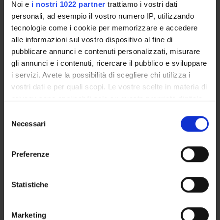
Noi e
i nostri 1022 partner
trattiamo i vostri dati
ENTI FINANZIATORI:
personali, ad esempio il vostro numero IP, utilizzando
tecnologie come i cookie per memorizzare e accedere
Ministero dell'Istruzione dell'Università e della Ricerca
alle informazioni sul vostro dispositivo al fine di
Finanziamento:
assegnato e gestito dal Dipartimento
pubblicare annunci e contenuti personalizzati, misurare
Programma:
COFIN - Progetti di Ricerca di Interesse
gli annunci e i contenuti, ricercare il pubblico e sviluppare
Nazionale
i servizi. Avete la possibilità di scegliere chi utilizza i
vostri dati e per quali scopi. Le vostre scelte in materia di
privacy sono applicabili solo su questa proprietà digitale
PARTECIPANTI AL PROGETTO
in cui avete effettuato le vostre scelte. È possibile
Selezione
modificare o revocare il proprio consenso in qualsiasi
Necessari
del
Vittorina Della Bianca
momento dalla Dichiarazione sui cookie o facendo clic
consenso
Cultore della materia
sull'icona di attivazione della privacy.
Preferenze
Filippo Rossi
Con il tuo consenso, vorremmo anche:
raccogliere informazioni sulla tua posizione
Statistiche
geografica, con un'approssimazione di qualche
metro,
ATTIVITÀ
Marketing
Identificare il tuo dispositivo, scansionandolo