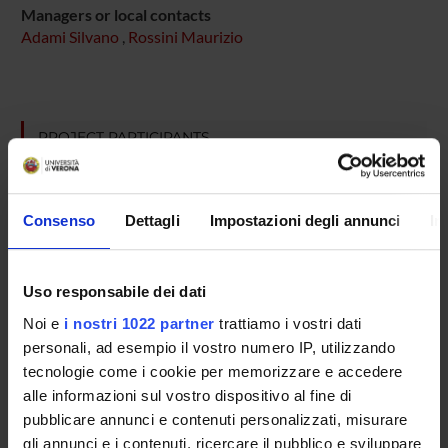
Managers or local contacts
Adami Silvano
,
Rossini Maurizio
PROJECT PARTICIPANTS
Silvano Adami
Maurizio Rossini
Consenso
Dettagli
Impostazioni degli annunci
In
Full Professor
Uso responsabile dei dati
RESEARCH AREAS INVOLVED IN THE PROJECT
Noi e
i nostri 1022 partner
trattiamo i vostri dati
personali, ad esempio il vostro numero IP, utilizzando
Rheumatology (DM)
tecnologie come i cookie per memorizzare e accedere
Rheumatology (DNBM)
alle informazioni sul vostro dispositivo al fine di
pubblicare annunci e contenuti personalizzati, misurare
gli annunci e i contenuti, ricercare il pubblico e sviluppare