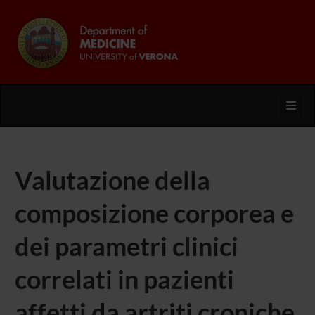
Toggl
Valutazione della
composizione corporea e
dei parametri clinici
correlati in pazienti
affetti da artriti croniche