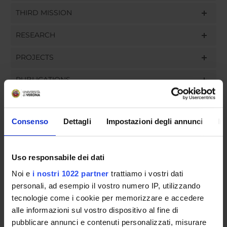
THIRD MISSION
RESEARCH
PROJECTS
PUBLICATIONS
ASSIGNMENTS
Consenso
Dettagli
Impostazioni degli annunci
In
ORGANISATION
Uso responsabile dei dati
Noi e
i nostri 1022 partner
trattiamo i vostri dati
GOVERNANCE
personali, ad esempio il vostro numero IP, utilizzando
tecnologie come i cookie per memorizzare e accedere
COMMITTEES
alle informazioni sul vostro dispositivo al fine di
pubblicare annunci e contenuti personalizzati, misurare
DEPARTMENT ADMINISTRATION OFFICES