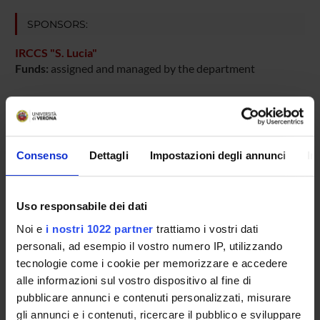
SPONSORS:
IRCCS "S. Lucia"
Funds:
assigned and managed by the department
PROJECT PARTICIPANTS
Consenso
Dettagli
Impostazioni degli annunci
In
Gabriela Constantin
Full Professor
Cinzia Giagulli
Uso responsabile dei dati
Carlo Laudanna
Noi e
i nostri 1022 partner
trattiamo i vostri dati
Full Professor
personali, ad esempio il vostro numero IP, utilizzando
tecnologie come i cookie per memorizzare e accedere
Barbara Rossi
alle informazioni sul vostro dispositivo al fine di
Assistant Professor
pubblicare annunci e contenuti personalizzati, misurare
gli annunci e i contenuti, ricercare il pubblico e sviluppare