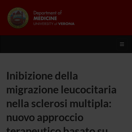
Toggl
Inibizione della
migrazione leucocitaria
nella sclerosi multipla:
nuovo approccio
terapeutico basato su