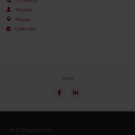
Contacts
People
Places
Calendar
Share
PhD Programmes