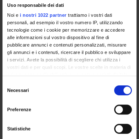
Full Professor
Uso responsabile dei dati
Federica Calzetti
Noi e
i nostri 1022 partner
trattiamo i vostri dati
Technical-administrative staff
personali, ad esempio il vostro numero IP, utilizzando
Marco Antonio Cassatella
tecnologie come i cookie per memorizzare e accedere
Full Professor
alle informazioni sul vostro dispositivo al fine di
pubblicare annunci e contenuti personalizzati, misurare
Sara Gasperini
gli annunci e i contenuti, ricercare il pubblico e sviluppare
Technical-administrative staff
i servizi. Avete la possibilità di scegliere chi utilizza i
Vincent Le Moigne
vostri dati e per quali scopi. Le vostre scelte in materia di
privacy sono applicabili solo su questa proprietà digitale
Nicola Tamassia
in cui avete effettuato le vostre scelte. È possibile
Associate Professor
Selezione
modificare o revocare il proprio consenso in qualsiasi
Necessari
del
Floriana Zanderigo
momento dalla Dichiarazione sui cookie o facendo clic
consenso
sull'icona di attivazione della privacy.
Preferenze
SECTIONS
Con il tuo consenso, vorremmo anche:
raccogliere informazioni sulla tua posizione
Statistiche
General Pathology Section
geografica, con un'approssimazione di qualche