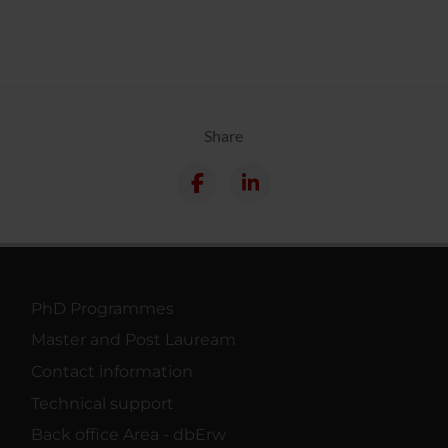
Share
PhD Programmes
Master and Post Lauream
Contact information
Technical support
Back office Area - dbErw