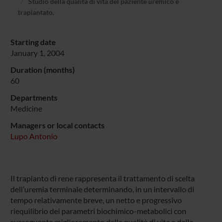
Studio della qualità di vita del paziente uremico e
trapiantato.
Starting date
January 1, 2004
Duration (months)
60
Departments
Medicine
Managers or local contacts
Lupo Antonio
Il trapianto di rene rappresenta il trattamento di scelta
dell’uremia terminale determinando, in un intervallo di
tempo relativamente breve, un netto e progressivo
riequilibrio dei parametri biochimico-metabolici con
susseguente miglioramento della qualità di vita e della