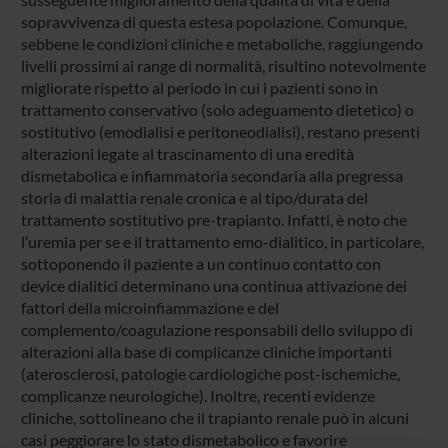
sopravvivenza di questa estesa popolazione. Comunque,
sebbene le condizioni cliniche e metaboliche, raggiungendo
livelli prossimi ai range di normalità, risultino notevolmente
migliorate rispetto al periodo in cui i pazienti sono in
trattamento conservativo (solo adeguamento dietetico) o
sostitutivo (emodialisi e peritoneodialisi), restano presenti
alterazioni legate al trascinamento di una eredità
dismetabolica e infiammatoria secondaria alla pregressa
storia di malattia renale cronica e al tipo/durata del
trattamento sostitutivo pre-trapianto. Infatti, è noto che
l’uremia per se e il trattamento emo-dialitico, in particolare,
sottoponendo il paziente a un continuo contatto con
device dialitici determinano una continua attivazione dei
fattori della microinfiammazione e del
complemento/coagulazione responsabili dello sviluppo di
alterazioni alla base di complicanze cliniche importanti
(aterosclerosi, patologie cardiologiche post-ischemiche,
complicanze neurologiche). Inoltre, recenti evidenze
cliniche, sottolineano che il trapianto renale può in alcuni
casi peggiorare lo stato dismetabolico e favorire