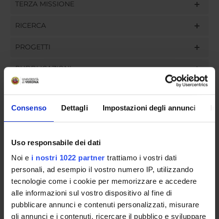
TERZA MISSIONE
RICERCA
PROGETTI
PUBBLICAZIONI
INCARICHI
Consenso
Dettagli
Impostazioni degli annunci
In
Uso responsabile dei dati
ORGANIZZAZIONE
Noi e
i nostri 1022 partner
trattiamo i vostri dati
GOVERNANCE
personali, ad esempio il vostro numero IP, utilizzando
tecnologie come i cookie per memorizzare e accedere
COMMISSIONI
alle informazioni sul vostro dispositivo al fine di
pubblicare annunci e contenuti personalizzati, misurare
UFFICI E STRUTTURE DI SERVIZIO
gli annunci e i contenuti, ricercare il pubblico e sviluppare