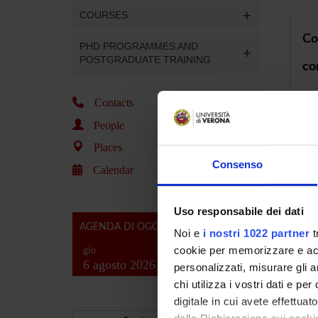
COURSES
Co
PHD PROGRAMMES AND
POSTGRADUATE TRAINING
co
Contacts
Deg
People
Loc
Places
Consenso
Calendar
Co
di 
Uso responsabile dei dati
AGENDA DI OGGI
Noi e
i nostri 1022 partner
t
Deg
cookie per memorizzare e acce
gio
Loc
6 agosto 2026
personalizzati, misurare gli an
chi utilizza i vostri dati e pe
digitale in cui avete effettua