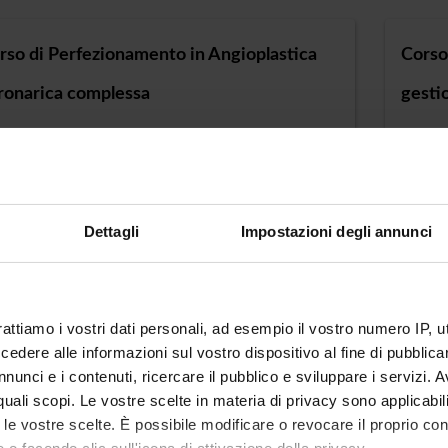
rso di Perfezionamento in Angioplastica
Corso
ronarica complessa
gesti
ree class : CP - Advanced courses (university)
Degree
ation : Verona
Locati
Dettagli
Impostazioni degli annunci
rso di Perfezionamento in Infermieristica
Corso
nefrologia e dialisi
transc
rattiamo i vostri dati personali, ad esempio il vostro numero IP, 
ree class : CP - Advanced courses (university)
Degree
dere alle informazioni sul vostro dispositivo al fine di pubblica
ation : Verona
Locati
nunci e i contenuti, ricercare il pubblico e sviluppare i servizi. A
r quali scopi. Le vostre scelte in materia di privacy sono applicabi
to le vostre scelte. È possibile modificare o revocare il proprio 