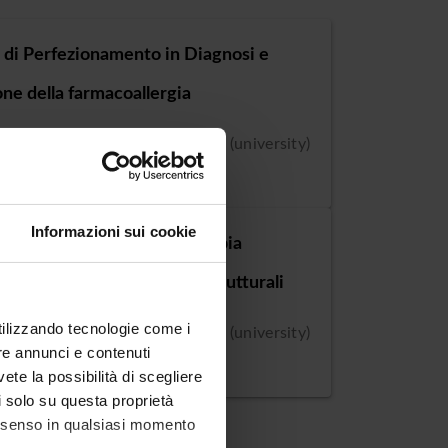
 di Perfezionamento in Diagnosi e
one della farmacoallergia
 class : CP - Advanced courses (university)
on : Verona
Informazioni sui cookie
 di Perfezionamento in Terapia
atetere delle cardiopatie strutturali
utilizzando tecnologie come i
 class : CP - Advanced courses (university)
re annunci e contenuti
on : Verona
vete la possibilità di scegliere
li solo su questa proprietà
consenso in qualsiasi momento