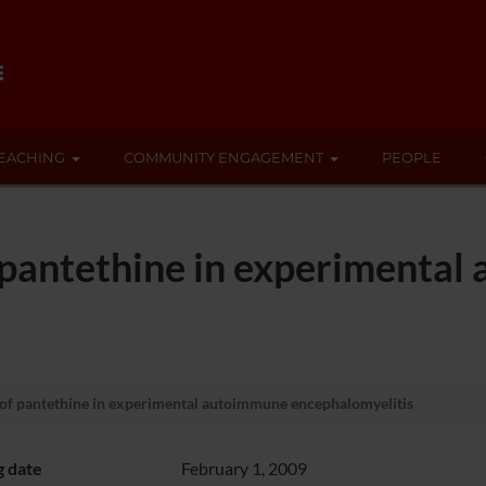
EACHING
COMMUNITY ENGAGEMENT
PEOPLE
f pantethine in experimenta
 of pantethine in experimental autoimmune encephalomyelitis
g date
February 1, 2009