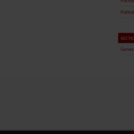
Patho
Patho
SECTI
Genera