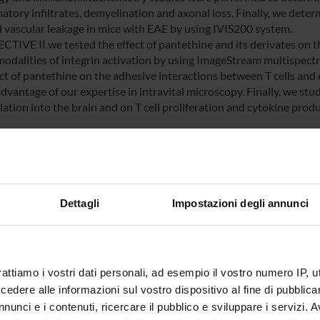
atory infiltrates, demyelination and axonal loss. Finally, we deter
l vascular leakage in mice with EAE by using IVIS200 system.
CTIVE II we tested the effect of pantethine and its derivates on th
modalities of integrin activation by using ImageStream multispectr
ect of pantethine on the adhesive interactions between T cells and
dvantage of our expertise in intravital microscopy. Finally, we stud
ation into the brain and on T cell proliferation and cytokine produ
 we generated experimental data able to validate the therapeutic
tify a potential new therapeutic approach for autoimmune diseases
 system.
Dettagli
Impostazioni degli annunci
NSORS:
Fondazione Italiana
Funds:
assigned and managed by the de
i Multipla
Syllabus:
ENTI.RIC - Finanziamento da enti
rattiamo i vostri dati personali, ad esempio il vostro numero IP, 
dere alle informazioni sul vostro dispositivo al fine di pubblica
nunci e i contenuti, ricercare il pubblico e sviluppare i servizi. A