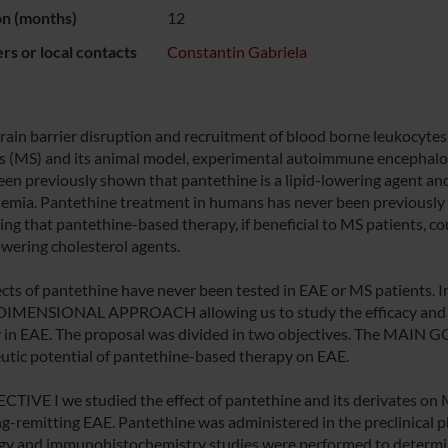
on (months)
12
s or local contacts
Constantin Gabriela
rain barrier disruption and recruitment of blood borne leukocytes a
is (MS) and its animal model, experimental autoimmune encephalom
een previously shown that pantethine is a lipid-lowering agent and 
demia. Pantethine treatment in humans has never been previously 
ng that pantethine-based therapy, if beneficial to MS patients, cou
owering cholesterol agents.
ects of pantethine have never been tested in EAE or MS patients. I
MENSIONAL APPROACH allowing us to study the efficacy and th
 in EAE. The proposal was divided in two objectives. The MAIN GO
utic potential of pantethine-based therapy on EAE.
CTIVE I we studied the effect of pantethine and its derivates 
ng-remitting EAE. Pantethine was administered in the preclinical p
gy and immunohistochemistry studies were performed to determin