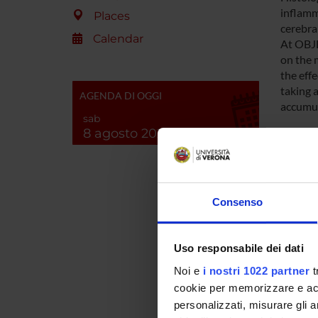
inflamm
Places
cerebra
Calendar
At OBJE
on the 
the eff
taking a
AGENDA DI OGGI
accumul
sab
8 agosto 2026
Overall
to iden
nervous
Consenso
SPO
FISM - 
Uso responsabile dei dati
Scleros
Noi e
i nostri 1022 partner
t
cookie per memorizzare e acce
personalizzati, misurare gli an