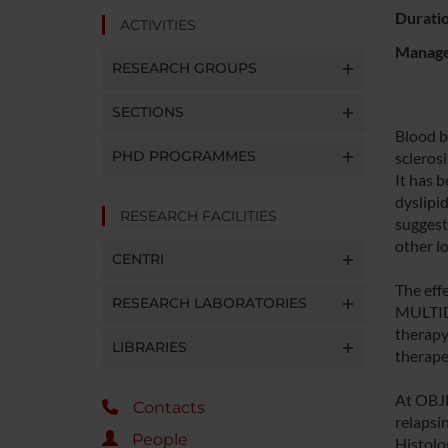
Durati
ACTIVITIES
Manager
RESEARCH GROUPS
SECTIONS
Blood b
PHD PROGRAMMES
scleros
It has b
dyslipi
RESEARCH FACILITIES
suggesti
other l
CENTRI
The eff
RESEARCH LABORATORIES
MULTIDI
therapy
LIBRARIES
therape
At OBJE
Contacts
relapsi
People
Histolo