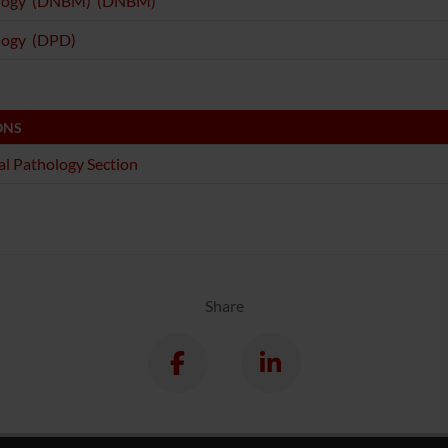
logy (DNBM) (DNBM)
logy (DPD)
ONS
l Pathology Section
Share