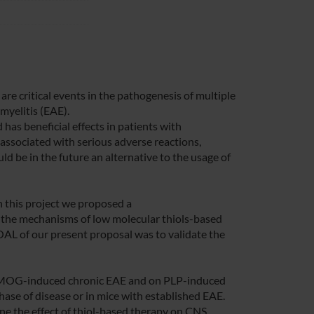
re critical events in the pathogenesis of multiple
yelitis (EAE).
has beneficial effects in patients with
associated with serious adverse reactions,
ld be in the future an alternative to the usage of
n this project we proposed a
e mechanisms of low molecular thiols-based
AL of our present proposal was to validate the
on MOG-induced chronic EAE and on PLP-induced
hase of disease or in mice with established EAE.
e the effect of thiol-based therapy on CNS