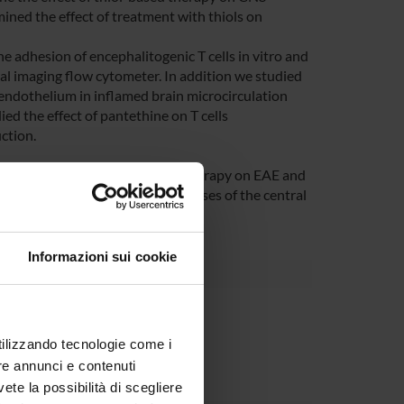
mined the effect of treatment with thiols on
e adhesion of encephalitogenic T cells in vitro and
al imaging flow cytometer. In addition we studied
 endothelium in inflamed brain microcirculation
ied the effect of pantethine on T cells
ction.
 potential of pantethine-based therapy on EAE and
 and chronic inflammatory diseases of the central
Informazioni sui cookie
partment
 vari per la ricerca
utilizzando tecnologie come i
re annunci e contenuti
vete la possibilità di scegliere